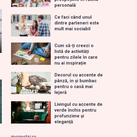
personală
Ce faci când unul
dintre parteneri este
mult mai sociabil
Cum să-ți creezi o
listă de activități
pentru zilele în care
nu ai inspirație
Decorul cu accente de
pânză, in și bumbac
pentru o casă mai
lejeră
Livingul cu accente de
verde închis pentru
profunzime și
eleganță
megastiri.ro