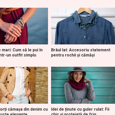
le mari: Cum să le pui în
Brâul lat: Accesoriu statement
ntr-un outfit simplu
pentru rochii și cămăși
orți cămașa din denim cu
Idei de ținute cu guler rulat: Fii
 fuste elegante
chic și protejată de frig