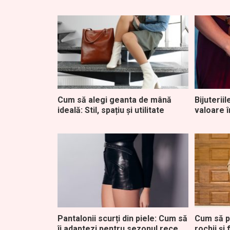
Cum să alegi geanta de mână
Bijuterii
ideală: Stil, spațiu și utilitate
valoare î
Pantalonii scurți din piele: Cum să
Cum să p
îi adaptezi pentru sezonul rece
rochii și