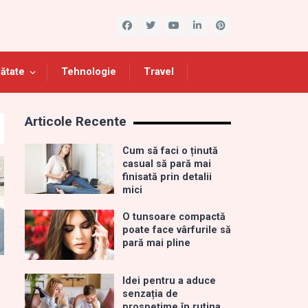
ătate
Tehnologie
Travel
Articole Recente
Cum să faci o ținută
casual să pară mai
finisată prin detalii
mici
O tunsoare compactă
poate face vârfurile să
pară mai pline
Idei pentru a aduce
senzația de
prospețime în rutina