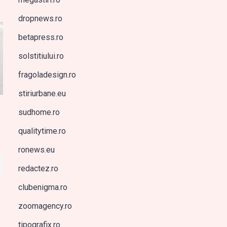
dropnews.ro
betapress.ro
solstitiului.ro
fragoladesign.ro
stiriurbane.eu
sudhome.ro
qualitytime.ro
ronews.eu
redactez.ro
clubenigma.ro
zoomagency.ro
tipografix.ro