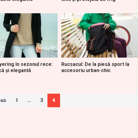
ayering în sezonul rece:
Rucsacul: De la piesă sport la
ică și elegantă
accesoriu urban-chic
ous
1
…
3
4