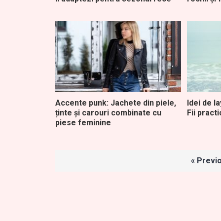
Accente punk: Jachete din piele,
Idei de l
ținte și carouri combinate cu
Fii pract
piese feminine
Paginație
« Previ
articole