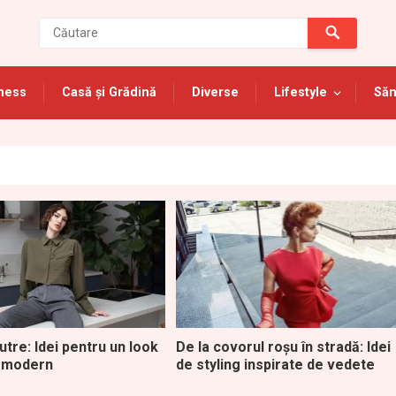
ness
Casă și Grădină
Diverse
Lifestyle
Săn
utre: Idei pentru un look
De la covorul roșu în stradă: Idei
i modern
de styling inspirate de vedete