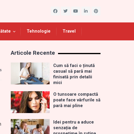
ătate
Tehnologie
Travel
Articole Recente
Cum să faci o ținută
s
casual să pară mai
finisată prin detalii
mici
O tunsoare compactă
poate face vârfurile să
pară mai pline
Idei pentru a aduce
m
senzația de
prospețime în rutina