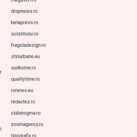
dropnews.ro
betapress.ro
solstitiului.ro
n
fragoladesign.ro
stiriurbane.eu
sudhome.ro
r
qualitytime.ro
ronews.eu
redactez.ro
clubenigma.ro
zoomagency.ro
o
tipografix.ro