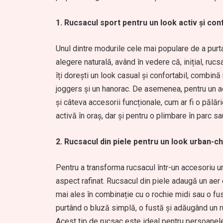
1. Rucsacul sport pentru un look activ și con
Unul dintre modurile cele mai populare de a purt
alegere naturală, având în vedere că, inițial, rucsa
îți dorești un look casual și confortabil, combin
joggers și un hanorac. De asemenea, pentru un a
și câteva accesorii funcționale, cum ar fi o pălă
activă în oraș, dar și pentru o plimbare în parc 
2. Rucsacul din piele pentru un look urban-ch
Pentru a transforma rucsacul într-un accesoriu ur
aspect rafinat. Rucsacul din piele adaugă un aer el
mai ales în combinație cu o rochie midi sau o fust
purtând o bluză simplă, o fustă și adăugând un ru
Acest tip de rucsac este ideal pentru persoanele