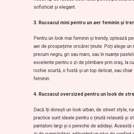
sofisticat și elegant.
3. Rucsacul mini pentru un aer feminin și tre
Pentru un look mai feminin și trendy, optează p
aer de prospețime oricărei ținute. Poți alege un ru
precum negru, gri sau maro, sau în nuanțe pastel
excelente pentru o zi de plimbare prin oraș, la c
rochie scurtă, o fustă și un top delicat, sau chiar
feminin.
4. Rucsacul oversized pentru un look de stre
Dacă îți dorești un look urban, de street style,
practice sunt ideale pentru o ținută relaxată și 
pantaloni largi și o pereche de adidași. Această
zi de cumpărături, adăugând un plus de confort și