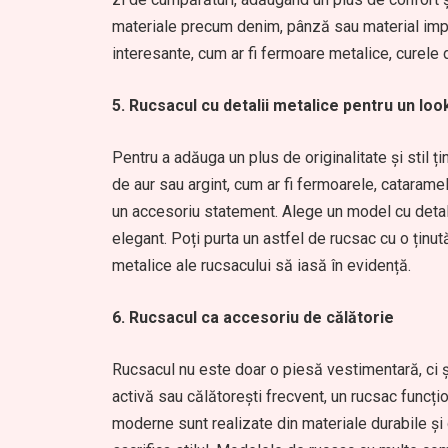
materiale precum denim, pânză sau material imper
interesante, cum ar fi fermoare metalice, curele d
5. Rucsacul cu detalii metalice pentru un lo
Pentru a adăuga un plus de originalitate și stil ț
de aur sau argint, cum ar fi fermoarele, catarame
un accesoriu statement. Alege un model cu detali
elegant. Poți purta un astfel de rucsac cu o ținu
metalice ale rucsacului să iasă în evidență.
6. Rucsacul ca accesoriu de călătorie
Rucsacul nu este doar o piesă vestimentară, ci ș
activă sau călătorești frecvent, un rucsac funcți
moderne sunt realizate din materiale durabile și o