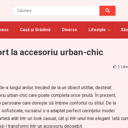
ness
Casă și Grădină
Diverse
Lifestyle
Săn
ort la accesoriu urban-chic
1
Like
a lungul anilor, trecând de la un obiect utilitar, destinat
soriu urban-chic care poate completa orice ținută. În prezent,
 persoane care dorește să îmbine confortul cu stilul. De la
 sofisticate, rucsacul s-a adaptat perfect cerințelor modei
tată atât într-un look casual, cât și într-unul mai elegant. Iată cu
i să-l transformi într-un accesoriu deosebit.