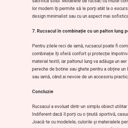
sacrifica stilul. Modelele de rucsac cu multe com
lor modern îți permite să le porți atât la o excurs
design minimalist sau cu un aspect mai sofisticat
7. Rucsacul în combinație cu un palton lung p
Pentru zilele reci de iarnă, rucsacul poate fi co
combinație îți oferă confort și protecție împotriva
material textil, iar paltonul lung va adăuga un a
pereche de botine sau ghete pentru a obține un l
sau iarnă, când ai nevoie de un accesoriu practic, 
Concluzie
Rucsacul a evoluat dintr-un simplu obiect utilitar
Indiferent dacă îl porți cu o ținută sportivă, cas
Joacă-te cu modelele, culorile și materialele pentr