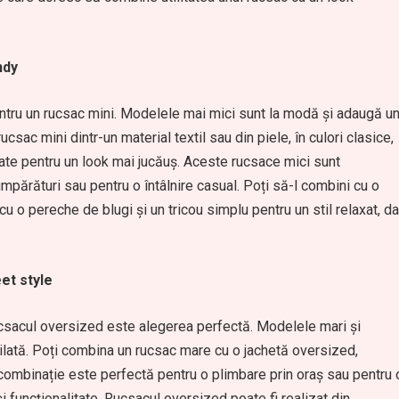
ndy
entru un rucsac mini. Modelele mai mici sunt la modă și adaugă u
csac mini dintr-un material textil sau din piele, în culori clasice,
ate pentru un look mai jucăuș. Aceste rucsace mici sunt
umpărături sau pentru o întâlnire casual. Poți să-l combini cu o
 cu o pereche de blugi și un tricou simplu pentru un stil relaxat, da
et style
 rucsacul oversized este alegerea perfectă. Modelele mari și
stilată. Poți combina un rucsac mare cu o jachetă oversized,
 combinație este perfectă pentru o plimbare prin oraș sau pentru 
 funcționalitate. Rucsacul oversized poate fi realizat din