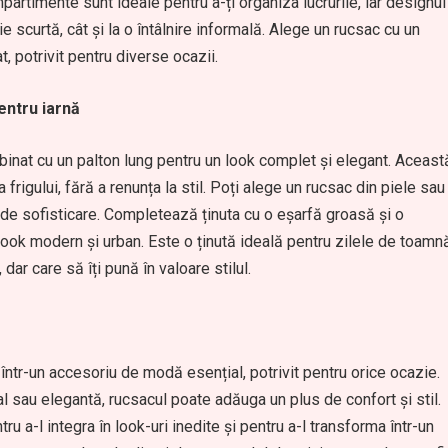
partimente sunt ideale pentru a-ți organiza lucrurile, iar designul
ie scurtă, cât și la o întâlnire informală. Alege un rucsac cu un
, potrivit pentru diverse ocazii.
entru iarnă
mbinat cu un palton lung pentru un look complet și elegant. Aceast
 frigului, fără a renunța la stil. Poți alege un rucsac din piele sau
er de sofisticare. Completează ținuta cu o eșarfă groasă și o
ook modern și urban. Este o ținută ideală pentru zilele de toamn
dar care să îți pună în valoare stilul.
 într-un accesoriu de modă esențial, potrivit pentru orice ocazie.
ual sau elegantă, rucsacul poate adăuga un plus de confort și stil.
u a-l integra în look-uri inedite și pentru a-l transforma într-un