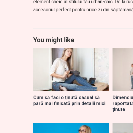
element cheie al stilului tău urban-chic. De la ru
accesoriul perfect pentru orice zi din săptămân
You might like
Cum să faci o ținută casual să
Dimensiu
pară mai finisată prin detalii mici
raportată
ținute