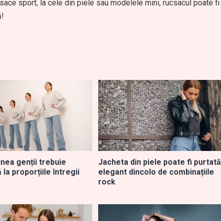
csace sport, la cele din piele sau modelele mini, rucsacul poate fi
ă!
nea genții trebuie
Jacheta din piele poate fi purtată
 la proporțiile întregii
elegant dincolo de combinațiile
rock