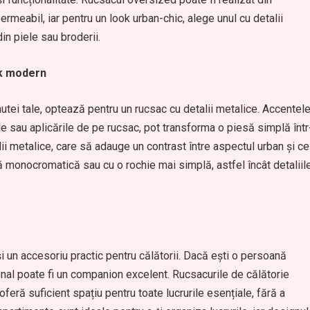
meabil, iar pentru un look urban-chic, alege unul cu detalii
in piele sau broderii.
ok modern
inutei tale, optează pentru un rucsac cu detalii metalice. Accentel
le sau aplicările de pe rucsac, pot transforma o piesă simplă într
i metalice, care să adauge un contrast între aspectul urban și ce
tă monocromatică sau cu o rochie mai simplă, astfel încât detaliil
i un accesoriu practic pentru călătorii. Dacă ești o persoană
onal poate fi un companion excelent. Rucsacurile de călătorie
feră suficient spațiu pentru toate lucrurile esențiale, fără a