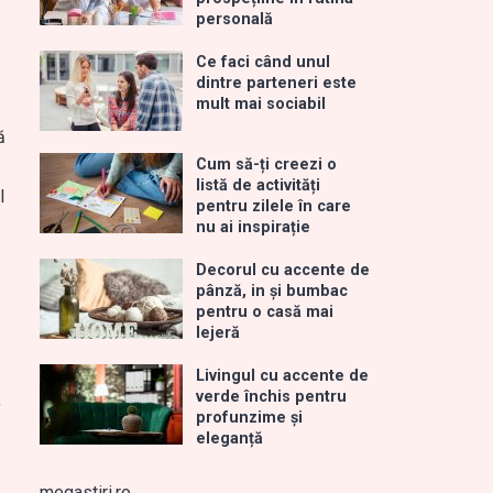
personală
Ce faci când unul
dintre parteneri este
mult mai sociabil
ă
Cum să-ți creezi o
listă de activități
l
pentru zilele în care
nu ai inspirație
Decorul cu accente de
pânză, in și bumbac
pentru o casă mai
lejeră
Livingul cu accente de
verde închis pentru
,
profunzime și
eleganță
megastiri.ro