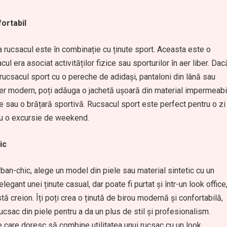
fortabil
a rucsacul este în combinație cu ținute sport. Aceasta este o
cul era asociat activităților fizice sau sporturilor în aer liber. Dac
ă rucsacul sport cu o pereche de adidași, pantaloni din lână sau
er modern, poți adăuga o jachetă ușoară din material impermeabi
rie sau o brățară sportivă. Rucsacul sport este perfect pentru o zi
sau o excursie de weekend.
ic
ban-chic, alege un model din piele sau material sintetic cu un
egant unei ținute casual, dar poate fi purtat și într-un look office
ă creion. Îți poți crea o ținută de birou modernă și confortabilă,
csac din piele pentru a da un plus de stil și profesionalism.
 care doresc să combine utilitatea unui rucsac cu un look