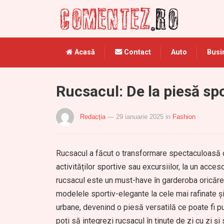
Acasă
Contact
Auto
Busi
Rucsacul: De la piesă sp
Redacția
— 29 ianuarie 2025
in
Fashion
Rucsacul a făcut o transformare spectaculoasă de-
activităților sportive sau excursiilor, la un acce
rucsacul este un must-have în garderoba oricărei
modelele sportiv-elegante la cele mai rafinate și
urbane, devenind o piesă versatilă ce poate fi pur
poți să integrezi rucsacul în ținute de zi cu zi ș