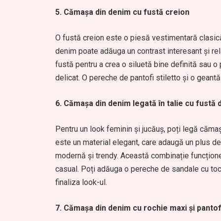
5. Cămașa din denim cu fustă creion
O fustă creion este o piesă vestimentară clasică
denim poate adăuga un contrast interesant și rel
fustă pentru a crea o siluetă bine definită sau o
delicat. O pereche de pantofi stiletto și o gean
6. Cămașa din denim legată în talie cu fustă d
Pentru un look feminin și jucăuș, poți legă cămașa
este un material elegant, care adaugă un plus de
modernă și trendy. Această combinație funcționea
casual. Poți adăuga o pereche de sandale cu toc 
finaliza look-ul.
7. Cămașa din denim cu rochie maxi și pantof