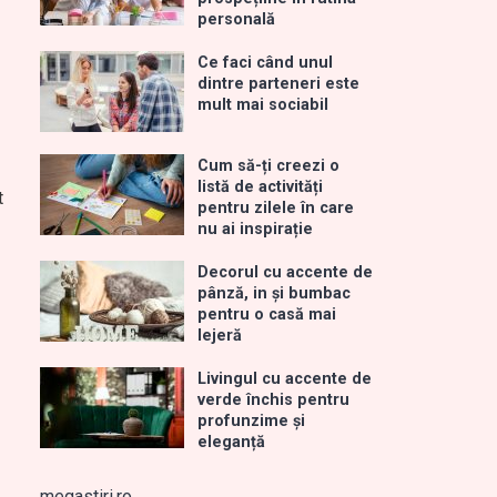
personală
Ce faci când unul
dintre parteneri este
mult mai sociabil
Cum să-ți creezi o
listă de activități
t
pentru zilele în care
nu ai inspirație
Decorul cu accente de
pânză, in și bumbac
pentru o casă mai
lejeră
Livingul cu accente de
verde închis pentru
profunzime și
eleganță
megastiri.ro