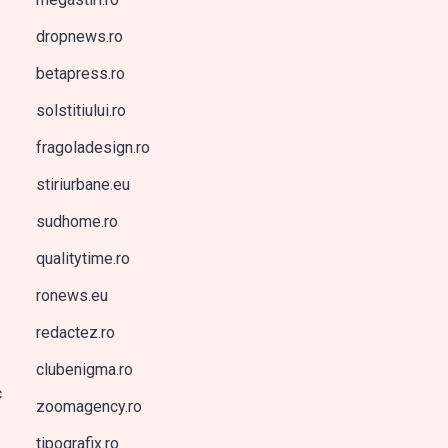
dropnews.ro
betapress.ro
solstitiului.ro
fragoladesign.ro
stiriurbane.eu
sudhome.ro
qualitytime.ro
ronews.eu
redactez.ro
clubenigma.ro
c
zoomagency.ro
tipografix.ro