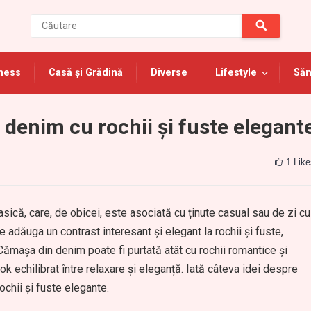
ness
Casă și Grădină
Diverse
Lifestyle
Săn
denim cu rochii și fuste elegant
1
Like
că, care, de obicei, este asociată cu ținute casual sau de zi cu
 adăuga un contrast interesant și elegant la rochii și fuste,
 Cămașa din denim poate fi purtată atât cu rochii romantice și
ook echilibrat între relaxare și eleganță. Iată câteva idei despre
chii și fuste elegante.