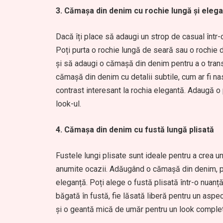
3. Cămașa din denim cu rochie lungă și eleg
Dacă îți place să adaugi un strop de casual într-
Poți purta o rochie lungă de seară sau o rochie de
și să adaugi o cămașă din denim pentru a o transf
cămașă din denim cu detalii subtile, cum ar fi nas
contrast interesant la rochia elegantă. Adaugă o
look-ul.
4. Cămașa din denim cu fustă lungă plisată
Fustele lungi plisate sunt ideale pentru a crea u
anumite ocazii. Adăugând o cămașă din denim, poți
eleganță. Poți alege o fustă plisată într-o nuanț
băgată în fustă, fie lăsată liberă pentru un asp
și o geantă mică de umăr pentru un look complet