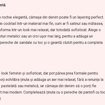
antă
o rochie elegantă, cămașa din denim poate fi un layering perfect.
 cocktail într-un material mai fin, cum ar fi satinul sau mătasea,
orma într-un look mai relaxat, dar totodată sofisticat. Alege o
turi metalici sau un croi ușor mai larg, pentru a adăuga un
 pereche de sandale cu toc și o geantă clutch pentru a completa
n look feminin și sofisticat, dar pot părea prea formale pentru
 echilibra ținuta și adăuga un aer mai relaxat, fără a renunța la
ă pastelată sau metalică, iar cămașa din denim să o porți fie
ect mai modern. Completează ținuta cu o pereche de pantofi cu to
.