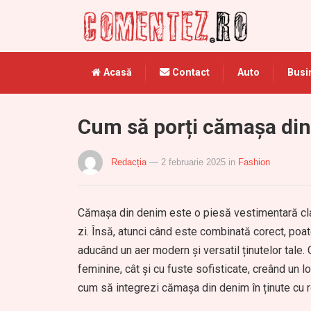
Acasă
Contact
Auto
Busi
Cum să porți cămașa din 
Redacția
— 2 februarie 2025
in
Fashion
Cămașa din denim este o piesă vestimentară clasi
zi. Însă, atunci când este combinată corect, poate
aducând un aer modern și versatil ținutelor tale.
feminine, cât și cu fuste sofisticate, creând un l
cum să integrezi cămașa din denim în ținute cu ro