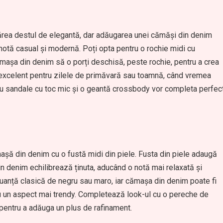
părea destul de elegantă, dar adăugarea unei cămăși din denim
otă casual și modernă. Poți opta pentru o rochie midi cu
cămașa din denim să o porți deschisă, peste rochie, pentru a crea
 excelent pentru zilele de primăvară sau toamnă, când vremea
u sandale cu toc mic și o geantă crossbody vor completa perfec
așă din denim cu o fustă midi din piele. Fusta din piele adaugă
in denim echilibrează ținuta, aducând o notă mai relaxată și
 nuanță clasică de negru sau maro, iar cămașa din denim poate fi
ntru un aspect mai trendy. Completează look-ul cu o pereche de
pentru a adăuga un plus de rafinament.