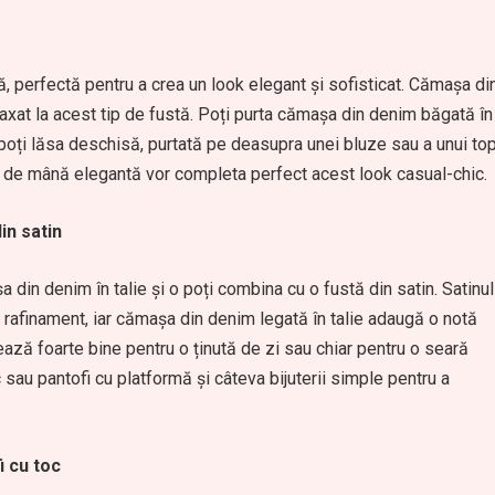
, perfectă pentru a crea un look elegant și sofisticat. Cămașa di
axat la acest tip de fustă. Poți purta cămașa din denim băgată în
 poți lăsa deschisă, purtată pe deasupra unei bluze sau a unui to
tă de mână elegantă vor completa perfect acest look casual-chic.
in satin
 din denim în talie și o poți combina cu o fustă din satin. Satinul
 rafinament, iar cămașa din denim legată în talie adaugă o notă
ză foarte bine pentru o ținută de zi sau chiar pentru o seară
sau pantofi cu platformă și câteva bijuterii simple pentru a
i cu toc