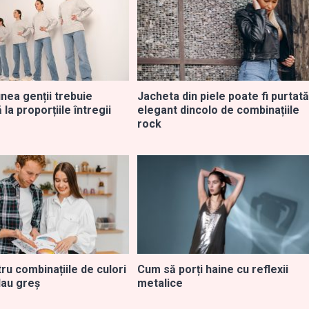
nea genții trebuie
Jacheta din piele poate fi purtată
 la proporțiile întregii
elegant dincolo de combinațiile
rock
ru combinațiile de culori
Cum să porți haine cu reflexii
dau greș
metalice