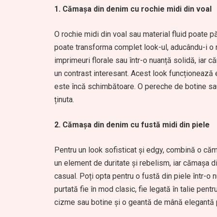
1. Cămașa din denim cu rochie midi din voal
O rochie midi din voal sau material fluid poate 
poate transforma complet look-ul, aducându-i o n
imprimeuri florale sau într-o nuanță solidă, iar 
un contrast interesant. Acest look funcționează
este încă schimbătoare. O pereche de botine sa
ținuta.
2. Cămașa din denim cu fustă midi din piele
Pentru un look sofisticat și edgy, combină o căm
un element de duritate și rebelism, iar cămașa d
casual. Poți opta pentru o fustă din piele într-o
purtată fie în mod clasic, fie legată în talie pe
cizme sau botine și o geantă de mână elegantă 