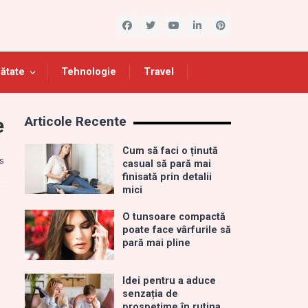
ătate
Tehnologie
Travel
e
Articole Recente
Cum să faci o ținută
s
casual să pară mai
finisată prin detalii
mici
O tunsoare compactă
poate face vârfurile să
pară mai pline
Idei pentru a aduce
senzația de
prospețime în rutina