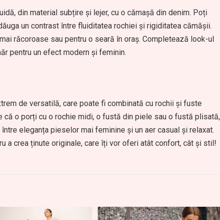
idă, din material subțire și lejer, cu o cămașă din denim. Poți
uga un contrast între fluiditatea rochiei și rigiditatea cămășii.
ă mai răcoroase sau pentru o seară în oraș. Completează look-ul
ăr pentru un efect modern și feminin.
em de versatilă, care poate fi combinată cu rochii și fuste
 că o porți cu o rochie midi, o fustă din piele sau o fustă plisată,
ntre eleganța pieselor mai feminine și un aer casual și relaxat.
 crea ținute originale, care îți vor oferi atât confort, cât și stil!