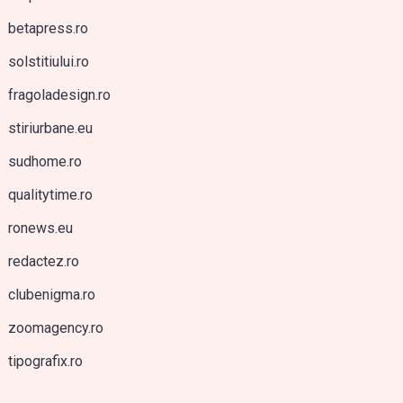
betapress.ro
solstitiului.ro
fragoladesign.ro
stiriurbane.eu
sudhome.ro
qualitytime.ro
ronews.eu
redactez.ro
clubenigma.ro
zoomagency.ro
tipografix.ro