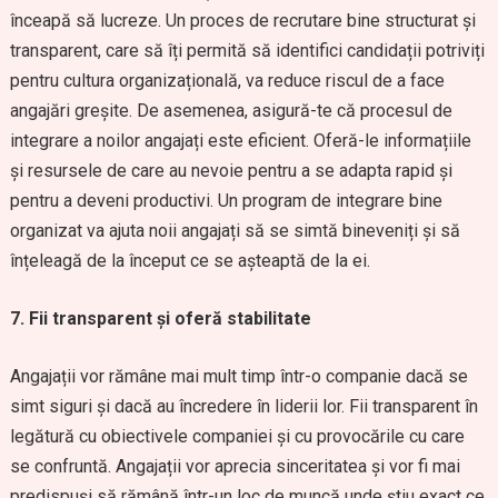
înceapă să lucreze. Un proces de recrutare bine structurat și
transparent, care să îți permită să identifici candidații potriviți
pentru cultura organizațională, va reduce riscul de a face
angajări greșite. De asemenea, asigură-te că procesul de
integrare a noilor angajați este eficient. Oferă-le informațiile
și resursele de care au nevoie pentru a se adapta rapid și
pentru a deveni productivi. Un program de integrare bine
organizat va ajuta noii angajați să se simtă bineveniți și să
înțeleagă de la început ce se așteaptă de la ei.
7. Fii transparent și oferă stabilitate
Angajații vor rămâne mai mult timp într-o companie dacă se
simt siguri și dacă au încredere în liderii lor. Fii transparent în
legătură cu obiectivele companiei și cu provocările cu care
se confruntă. Angajații vor aprecia sinceritatea și vor fi mai
predispuși să rămână într-un loc de muncă unde știu exact ce