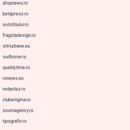
dropnews.ro
betapress.ro
solstitiului.ro
fragoladesign.ro
stiriurbane.eu
sudhome.ro
qualitytime.ro
ronews.eu
redactez.ro
clubenigma.ro
zoomagency.ro
tipografix.ro