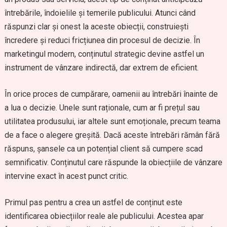
întrebările, îndoielile și temerile publicului. Atunci când
răspunzi clar și onest la aceste obiecții, construiești
încredere și reduci fricțiunea din procesul de decizie. În
marketingul modern, conținutul strategic devine astfel un
instrument de vânzare indirectă, dar extrem de eficient.
În orice proces de cumpărare, oamenii au întrebări înainte de
a lua o decizie. Unele sunt raționale, cum ar fi prețul sau
utilitatea produsului, iar altele sunt emoționale, precum teama
de a face o alegere greșită. Dacă aceste întrebări rămân fără
răspuns, șansele ca un potențial client să cumpere scad
semnificativ. Conținutul care răspunde la obiecțiile de vânzare
intervine exact în acest punct critic.
Primul pas pentru a crea un astfel de conținut este
identificarea obiecțiilor reale ale publicului. Acestea apar