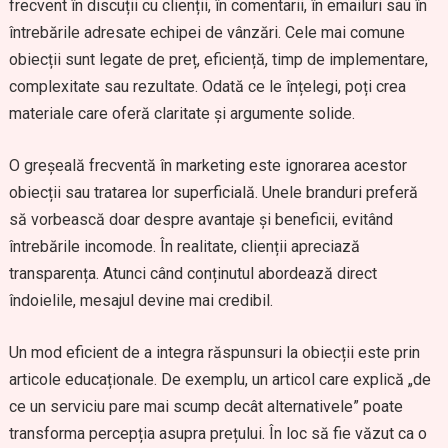
frecvent în discuții cu clienții, în comentarii, în emailuri sau în
întrebările adresate echipei de vânzări. Cele mai comune
obiecții sunt legate de preț, eficiență, timp de implementare,
complexitate sau rezultate. Odată ce le înțelegi, poți crea
materiale care oferă claritate și argumente solide.
O greșeală frecventă în marketing este ignorarea acestor
obiecții sau tratarea lor superficială. Unele branduri preferă
să vorbească doar despre avantaje și beneficii, evitând
întrebările incomode. În realitate, clienții apreciază
transparența. Atunci când conținutul abordează direct
îndoielile, mesajul devine mai credibil.
Un mod eficient de a integra răspunsuri la obiecții este prin
articole educaționale. De exemplu, un articol care explică „de
ce un serviciu pare mai scump decât alternativele” poate
transforma percepția asupra prețului. În loc să fie văzut ca o