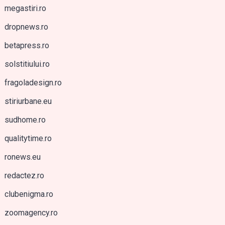
megastiri.ro
dropnews.ro
betapress.ro
solstitiului.ro
fragoladesign.ro
stiriurbane.eu
sudhome.ro
qualitytime.ro
ronews.eu
redactez.ro
clubenigma.ro
zoomagency.ro