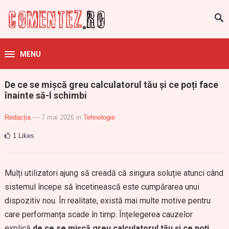
MENU
De ce se mișcă greu calculatorul tău și ce poți face
înainte să-l schimbi
Redacția
— 7 mai 2026
in
Tehnologie
1
Likes
Mulți utilizatori ajung să creadă că singura soluție atunci când
sistemul începe să încetinească este cumpărarea unui
dispozitiv nou. În realitate, există mai multe motive pentru
care performanța scade în timp. Înțelegerea cauzelor
explică
de ce se mișcă greu calculatorul tău și ce poți