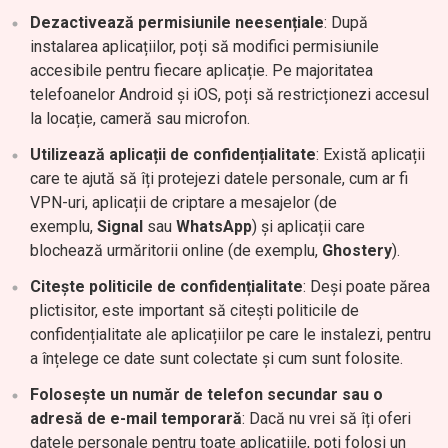
Dezactivează permisiunile neesențiale
: După
instalarea aplicațiilor, poți să modifici permisiunile
accesibile pentru fiecare aplicație. Pe majoritatea
telefoanelor Android și iOS, poți să restricționezi accesul
la locație, cameră sau microfon.
Utilizează aplicații de confidențialitate
: Există aplicații
care te ajută să îți protejezi datele personale, cum ar fi
VPN-uri, aplicații de criptare a mesajelor (de
exemplu,
Signal
sau
WhatsApp
) și aplicații care
blochează urmăritorii online (de exemplu,
Ghostery
).
Citește politicile de confidențialitate
: Deși poate părea
plictisitor, este important să citești politicile de
confidențialitate ale aplicațiilor pe care le instalezi, pentru
a înțelege ce date sunt colectate și cum sunt folosite.
Folosește un număr de telefon secundar sau o
adresă de e-mail temporară
: Dacă nu vrei să îți oferi
datele personale pentru toate aplicațiile, poți folosi un