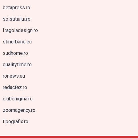
betapress.ro
solstitiului.ro
fragoladesign.ro
stiriurbane.eu
sudhome.ro
qualitytime.ro
ronews.eu
redactez.ro
clubenigma.ro
zoomagency.ro
tipografix.ro