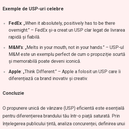
Exemple de USP-uri celebre
FedEx
: „When it absolutely, positively has to be there
overnight.” – FedEx și-a creat un USP clar legat de livrarea
rapidă și fiabilă.
M&M’s
: „Melts in your mouth, not in your hands.” – USP-ul
M&M este un exemplu perfect de cum o propoziție scurtă
și memorabilă poate deveni iconică.
Apple
: „Think Different.” – Apple a folosit un USP care îi
diferențiază ca brand inovativ și creativ.
Concluzie
O propunere unică de vânzare (USP) eficientă este esențială
pentru diferențierea brandului tău într-o piață saturată. Prin
înțelegerea publicului țintă, analiza concurenței, definirea unui