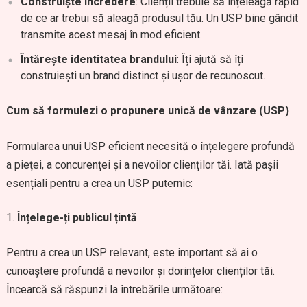
Construiște încredere
: Clienții trebuie să înțeleagă rapid
de ce ar trebui să aleagă produsul tău. Un USP bine gândit
transmite acest mesaj în mod eficient.
Întărește identitatea brandului
: Îți ajută să îți
construiești un brand distinct și ușor de recunoscut.
Cum să formulezi o propunere unică de vânzare (USP)
Formularea unui USP eficient necesită o înțelegere profundă
a pieței, a concurenței și a nevoilor clienților tăi. Iată pașii
esențiali pentru a crea un USP puternic:
Înțelege-ți publicul țintă
Pentru a crea un USP relevant, este important să ai o
cunoaștere profundă a nevoilor și dorințelor clienților tăi.
Încearcă să răspunzi la întrebările următoare: