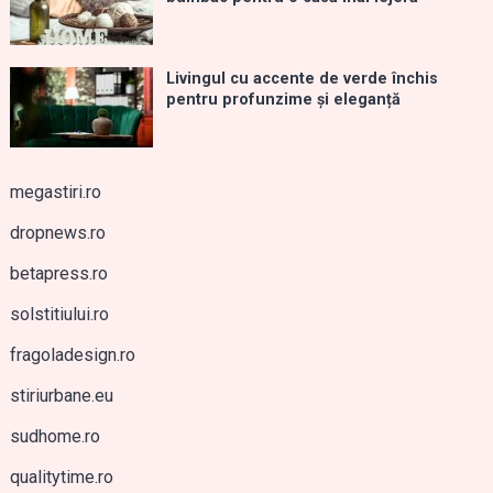
Livingul cu accente de verde închis
pentru profunzime și eleganță
megastiri.ro
dropnews.ro
betapress.ro
solstitiului.ro
fragoladesign.ro
stiriurbane.eu
sudhome.ro
qualitytime.ro