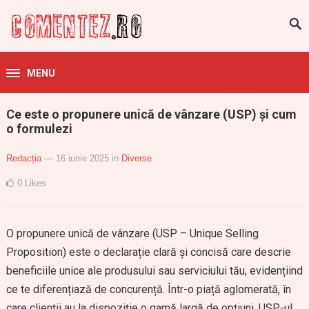
MENU
Ce este o propunere unică de vânzare (USP) și cum
o formulezi
Redacția
— 16 iunie 2025
in
Diverse
0
Likes
O propunere unică de vânzare (USP – Unique Selling
Proposition) este o declarație clară și concisă care descrie
beneficiile unice ale produsului sau serviciului tău, evidențiind
ce te diferențiază de concurență. Într-o piață aglomerată, în
care clienții au la dispoziție o gamă largă de opțiuni, USP-ul