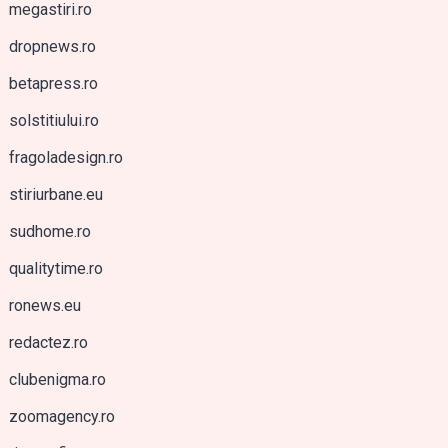
megastiri.ro
dropnews.ro
betapress.ro
solstitiului.ro
fragoladesign.ro
stiriurbane.eu
sudhome.ro
qualitytime.ro
ronews.eu
redactez.ro
clubenigma.ro
zoomagency.ro