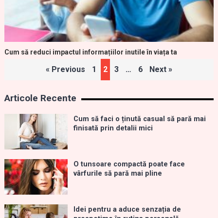
Cum să reduci impactul informațiilor inutile în viața ta
Paginație
« Previous
1
2
3
…
6
Next »
articole
Articole Recente
Cum să faci o ținută casual să pară mai
finisată prin detalii mici
O tunsoare compactă poate face
vârfurile să pară mai pline
Idei pentru a aduce senzația de