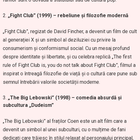
„Fight Club” (1999) – rebeliune și filozofie modernă
„Fight Club”, regizat de David Fincher, a devenit un film de cult
al generației X și un simbol al deziluziei cu privire la
consumerism și conformismul social. Cu un mesaj profund
despre identitate și libertate, și cu celebra replică „The first
rule of Fight Club is, you do not talk about Fight Club”, filmul a
inspirat o întreagă filozofie de viață și o cultură care pune sub
semnul întrebării valorile societății moderne.
„The Big Lebowski” (1998) – comedia absurdă și
subcultura „Dudeism”
„The Big Lebowski” al fraților Coen este un alt film care a
devenit un simbol al unei subculturi, cu o mulțime de fani
dedicați care trăiesc în stilul relaxat al personajului principal,