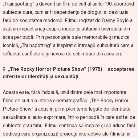
„Trainspotting” a devenit un film de cult al anilor ’90, abordând
subiecte dure, cum ar fi dependența de droguri și deziluzia
față de societatea modernă. Filmul regizat de Danny Boyle a
avut un impact uriaș asupra modei și atitudinii tineretului din
acea perioadă. Prin personajele sale memorabile și muzica
iconică, „Trainspotting” a inspirat o întreagă subcultură care a
reflectat conflictele și nevoia de schimbare din acea eră.
„The Rocky Horror Picture Show” (1975) – acceptarea
diferitelor identități și sexualități
Acesta este, fără îndoială, unul dintre cele mai importante
filme de cult din istoria cinematografică. „The Rocky Horror
Picture Show” a adus în prim-plan teme legate de identitate,
sexualitate și auto-exprimare, într-o perioadă în care astfel de
subiecte erau tabu. Filmul continuă să inspire și să adune fani
dedicați care organizează proiecții interactive ale filmului în