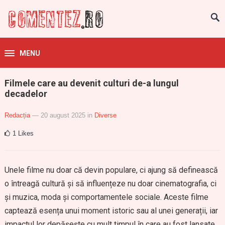
MENU
Filmele care au devenit culturi de-a lungul
decadelor
Redacția
— 20 august 2025
in
Diverse
1
Likes
Unele filme nu doar că devin populare, ci ajung să definească
o întreagă cultură și să influențeze nu doar cinematografia, ci
și muzica, moda și comportamentele sociale. Aceste filme
captează esența unui moment istoric sau al unei generații, iar
impactul lor depășește cu mult timpul în care au fost lansate.