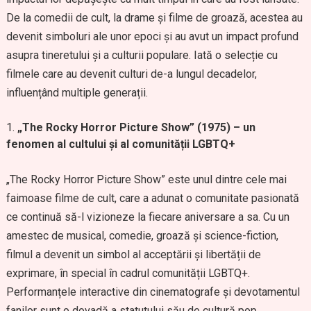
De la comedii de cult, la drame și filme de groază, acestea au
devenit simboluri ale unor epoci și au avut un impact profund
asupra tineretului și a culturii populare. Iată o selecție cu
filmele care au devenit culturi de-a lungul decadelor,
influențând multiple generații.
„The Rocky Horror Picture Show” (1975) – un
fenomen al cultului și al comunității LGBTQ+
„The Rocky Horror Picture Show” este unul dintre cele mai
faimoase filme de cult, care a adunat o comunitate pasionată
ce continuă să-l vizioneze la fiecare aniversare a sa. Cu un
amestec de musical, comedie, groază și science-fiction,
filmul a devenit un simbol al acceptării și libertății de
exprimare, în special în cadrul comunității LGBTQ+.
Performanțele interactive din cinematografe și devotamentul
fanilor sunt o dovadă a statutului său de cultură pop.