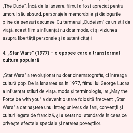
„The Dude”. Încă de la lansare, filmul a fost apreciat pentru
umorul său absurd, personajele memorabile și dialogurile
pline de sensuri ascunse. Cu termenul „Dudeism” ca un stil de
viață, acest film a influențat nu doar moda, ci și viziunea
asupra libertății personale și a autenticitații.
„Star Wars” (1977) – o epopee care a transformat
cultura populară
„Star Wars” a revoluționat nu doar cinematografia, ci întreaga
cultură pop. De la lansarea sa în 1977, filmul lui George Lucas
a influențat stiluri de viață, moda și terminologia, iar „May the
Force be with you” a devenit o urare folosită frecvent. „Star
Wars” a dat naștere unui întreg univers de fani, convenții și
culturi legate de franciză, și a setat noi standarde în ceea ce
privește efectele speciale și nararea poveștilor.