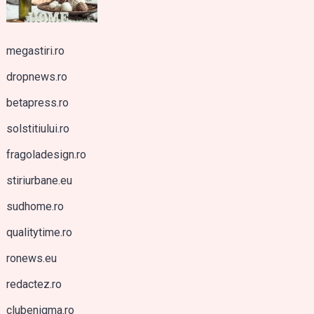
megastiri.ro
dropnews.ro
betapress.ro
solstitiului.ro
fragoladesign.ro
stiriurbane.eu
sudhome.ro
qualitytime.ro
ronews.eu
redactez.ro
clubenigma.ro