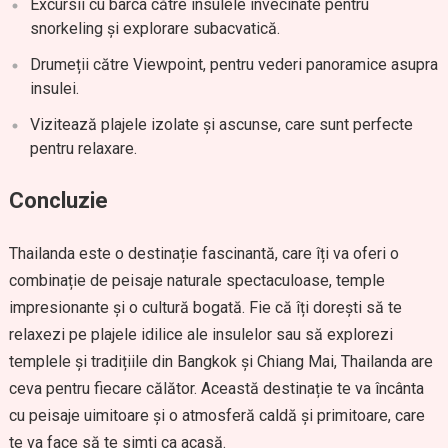
Excursii cu barca către insulele învecinate pentru
snorkeling și explorare subacvatică.
Drumeții către Viewpoint, pentru vederi panoramice asupra
insulei.
Vizitează plajele izolate și ascunse, care sunt perfecte
pentru relaxare.
Concluzie
Thailanda este o destinație fascinantă, care îți va oferi o
combinație de peisaje naturale spectaculoase, temple
impresionante și o cultură bogată. Fie că îți dorești să te
relaxezi pe plajele idilice ale insulelor sau să explorezi
templele și tradițiile din Bangkok și Chiang Mai, Thailanda are
ceva pentru fiecare călător. Această destinație te va încânta
cu peisaje uimitoare și o atmosferă caldă și primitoare, care
te va face să te simți ca acasă.