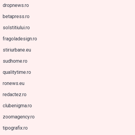
dropnews.ro
betapress.ro
solstitiului.ro
fragoladesign.ro
stiriurbane.eu
sudhome.ro
qualitytime.ro
ronews.eu
redactez.ro
clubenigma.ro
zoomagency.ro
tipografix.ro