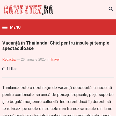
MENU
Vacanță în Thailanda: Ghid pentru insule și temple
spectaculoase
Redacția
— 26 ianuarie 2025
in
Travel
1
Likes
Thailanda este o destinație de vacanță deosebită, cunoscută
pentru combinația sa unică de peisaje tropicale, plaje superbe
și o bogată moștenire culturală. Indiferent dacă îți dorești să
te relaxezi pe unele dintre cele mai frumoase insule din lume
sau să explorezi templele antice și monumentele religioase,