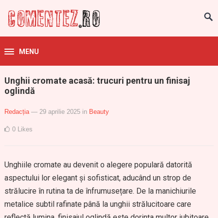
MENU
Unghii cromate acasă: trucuri pentru un finisaj
oglindă
Redacția
— 29 aprilie 2025
in
Beauty
0
Likes
Unghiile cromate au devenit o alegere populară datorită
aspectului lor elegant și sofisticat, aducând un strop de
strălucire în rutina ta de înfrumusețare. De la manichiurile
metalice subtil rafinate până la unghii strălucitoare care
reflectă lumina, finisajul oglindă este dorința multor iubitoare