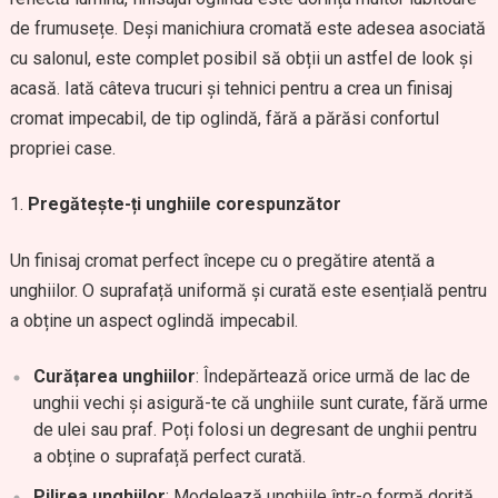
de frumusețe. Deși manichiura cromată este adesea asociată
cu salonul, este complet posibil să obții un astfel de look și
acasă. Iată câteva trucuri și tehnici pentru a crea un finisaj
cromat impecabil, de tip oglindă, fără a părăsi confortul
propriei case.
Pregătește-ți unghiile corespunzător
Un finisaj cromat perfect începe cu o pregătire atentă a
unghiilor. O suprafață uniformă și curată este esențială pentru
a obține un aspect oglindă impecabil.
Curățarea unghiilor
: Îndepărtează orice urmă de lac de
unghii vechi și asigură-te că unghiile sunt curate, fără urme
de ulei sau praf. Poți folosi un degresant de unghii pentru
a obține o suprafață perfect curată.
Pilirea unghiilor
: Modelează unghiile într-o formă dorită