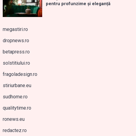
pentru profunzime și eleganță
megastiri.ro
dropnews.ro
betapress.ro
solstitiului.ro
fragoladesign.ro
stiriurbane.eu
sudhome.ro
qualitytime.ro
ronews.eu
redactez.ro