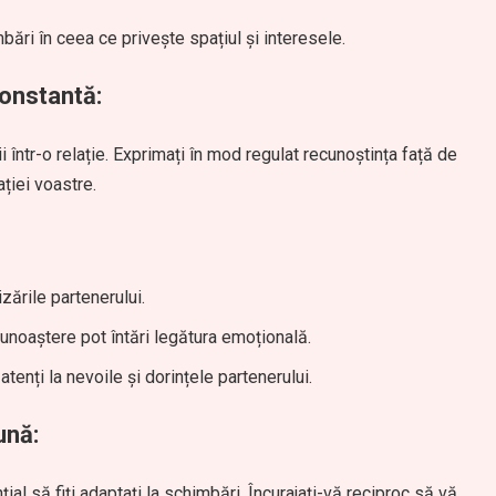
mbări în ceea ce privește spațiul și interesele.
onstantă:
 într-o relație. Exprimați în mod regulat recunoștința față de
ației voastre.
izările partenerului.
cunoaștere pot întări legătura emoțională.
 atenți la nevoile și dorințele partenerului.
ună:
ial să fiți adaptați la schimbări. Încurajați-vă reciproc să vă