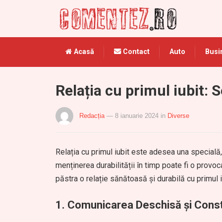
Acasă
Contact
Auto
Busi
Relația cu primul iubit: 
Redacția
— 8 ianuarie 2024
in
Diverse
Relația cu primul iubit este adesea una specială, 
menținerea durabilității în timp poate fi o provoca
păstra o relație sănătoasă și durabilă cu primul i
1.
Comunicarea Deschisă și Const