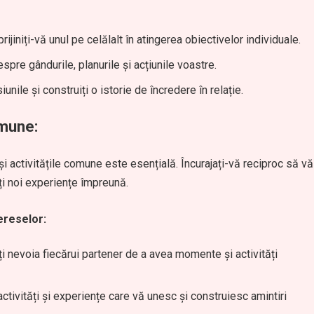
rijiniți-vă unul pe celălalt în atingerea obiectivelor individuale.
espre gândurile, planurile și acțiunile voastre.
nile și construiți o istorie de încredere în relație.
omune:
 și activitățile comune este esențială. Încurajați-vă reciproc să vă
ați noi experiențe împreună.
ereselor:
 nevoia fiecărui partener de a avea momente și activități
activități și experiențe care vă unesc și construiesc amintiri