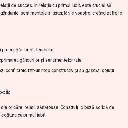
ații de succes. În relația cu primul iubit, este crucial să
i gândurile, sentimentele și așteptările voastre, creând astfel o
i preocupărilor partenerului.
xprimarea gândurilor și sentimentelor tale.
i conflictele într-un mod constructiv și să găsești soluții
ocă:
ale oricărei relații sănătoase. Construiți o bază solidă de
legătura cu primul iubit.