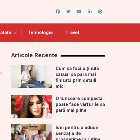
ătate
Tehnologie
Travel
Articole Recente
Cum să faci o ținută
s
casual să pară mai
finisată prin detalii
mici
O tunsoare compactă
poate face vârfurile să
pară mai pline
Idei pentru a aduce
senzația de
prospețime în rutina