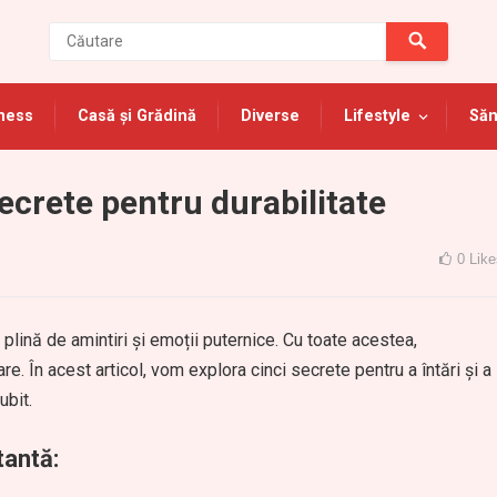
ness
Casă și Grădină
Diverse
Lifestyle
Săn
Secrete pentru durabilitate
0
Like
plină de amintiri și emoții puternice. Cu toate acestea,
re. În acest articol, vom explora cinci secrete pentru a întări și a
ubit.
antă: