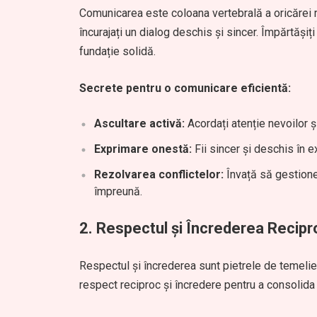
Comunicarea este coloana vertebrală a oricărei rel
încurajați un dialog deschis și sincer. Împărtășiț
fundație solidă.
Secrete pentru o comunicare eficientă:
Ascultare activă:
Acordați atenție nevoilor ș
Exprimare onestă:
Fii sincer și deschis în e
Rezolvarea conflictelor:
Învață să gestionez
împreună.
2.
Respectul și Încrederea Recipr
Respectul și încrederea sunt pietrele de temelie 
respect reciproc și încredere pentru a consolida 