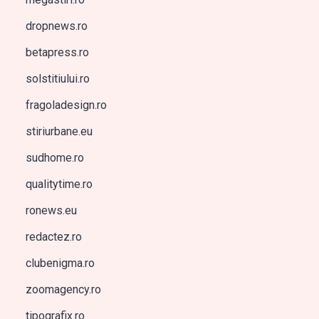
dropnews.ro
betapress.ro
solstitiului.ro
fragoladesign.ro
stiriurbane.eu
sudhome.ro
qualitytime.ro
ronews.eu
redactez.ro
clubenigma.ro
zoomagency.ro
tipografix.ro