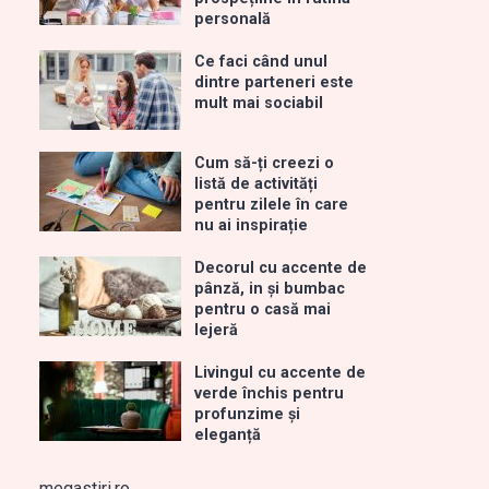
personală
Ce faci când unul
dintre parteneri este
mult mai sociabil
Cum să-ți creezi o
listă de activități
pentru zilele în care
nu ai inspirație
Decorul cu accente de
pânză, in și bumbac
pentru o casă mai
lejeră
Livingul cu accente de
verde închis pentru
profunzime și
eleganță
megastiri.ro