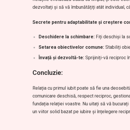
dezvoltați și să vă îmbunătățiți atât individual, câ
Secrete pentru adaptabilitate și creștere c
Deschidere la schimbare:
Fiți deschiși la s
Setarea obiectivelor comune:
Stabiliți obi
Învață și dezvoltă-te:
Sprijiniți-vă reciproc 
Concluzie:
Relația cu primul iubit poate să fie una deosebit
comunicare deschisă, respect reciproc, gestionare
fundația relației voastre. Nu uitați să vă bucuraț
un viitor solid bazat pe iubire și înțelegere recip