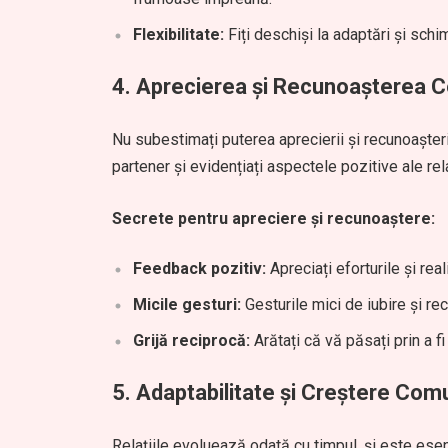
Flexibilitate:
Fiți deschiși la adaptări și schi
4.
Aprecierea și Recunoașterea C
Nu subestimați puterea aprecierii și recunoașterii
partener și evidențiați aspectele pozitive ale rel
Secrete pentru apreciere și recunoaștere:
Feedback pozitiv:
Apreciați eforturile și real
Micile gesturi:
Gesturile mici de iubire și re
Grijă reciprocă:
Arătați că vă păsați prin a fi
5.
Adaptabilitate și Creștere Com
Relațiile evoluează odată cu timpul, și este esenț