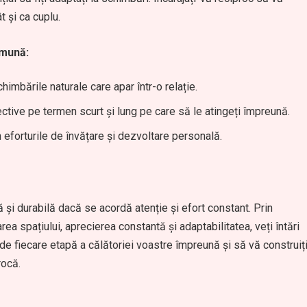
t și ca cuplu.
omună:
chimbările naturale care apar într-o relație.
ective pe termen scurt și lung pe care să le atingeți împreună.
în eforturile de învățare și dezvoltare personală.
ă și durabilă dacă se acordă atenție și efort constant. Prin
a spațiului, aprecierea constantă și adaptabilitatea, veți întări
i de fiecare etapă a călătoriei voastre împreună și să vă construiț
rocă.