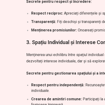
Secrete pentru respect și încredere:
Respect reciproc:
Apreciați diferențele și sp
Transparență:
Fiți deschiși și transparenți d
Menținerea promisiunilor:
Onoareați promisiu
3.
Spațiu Individual și Interese C
Menținerea unui echilibru între spațiul individual
dezvoltați interese individuale, dar și să explor
Secrete pentru gestionarea spațiului și a int
Respect pentru independență:
Recunoașteți
individuale.
Crearea de amintiri comune:
Participați la 
frumoase împreună.