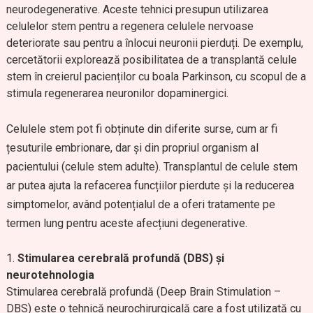
neurodegenerative. Aceste tehnici presupun utilizarea
celulelor stem pentru a regenera celulele nervoase
deteriorate sau pentru a înlocui neuronii pierduți. De exemplu,
cercetătorii explorează posibilitatea de a transplantă celule
stem în creierul pacienților cu boala Parkinson, cu scopul de a
stimula regenerarea neuronilor dopaminergici.
Celulele stem pot fi obținute din diferite surse, cum ar fi
țesuturile embrionare, dar și din propriul organism al
pacientului (celule stem adulte). Transplantul de celule stem
ar putea ajuta la refacerea funcțiilor pierdute și la reducerea
simptomelor, având potențialul de a oferi tratamente pe
termen lung pentru aceste afecțiuni degenerative.
Stimularea cerebrală profundă (DBS) și
neurotehnologia
Stimularea cerebrală profundă (Deep Brain Stimulation –
DBS) este o tehnică neurochirurgicală care a fost utilizată cu