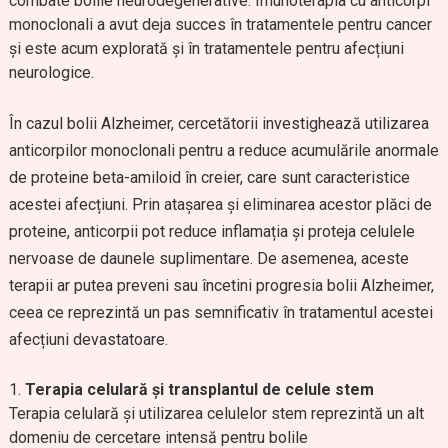
combate bolile neurodegenerative. Imunoterapia cu anticorpi
monoclonali a avut deja succes în tratamentele pentru cancer
și este acum explorată și în tratamentele pentru afecțiuni
neurologice.
În cazul bolii Alzheimer, cercetătorii investighează utilizarea
anticorpilor monoclonali pentru a reduce acumulările anormale
de proteine beta-amiloid în creier, care sunt caracteristice
acestei afecțiuni. Prin atașarea și eliminarea acestor plăci de
proteine, anticorpii pot reduce inflamația și proteja celulele
nervoase de daunele suplimentare. De asemenea, aceste
terapii ar putea preveni sau încetini progresia bolii Alzheimer,
ceea ce reprezintă un pas semnificativ în tratamentul acestei
afecțiuni devastatoare.
Terapia celulară și transplantul de celule stem
Terapia celulară și utilizarea celulelor stem reprezintă un alt
domeniu de cercetare intensă pentru bolile