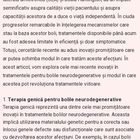
semnificativ asupra calității vieții pacientului și asupra
capacității acestora de a duce o viață independentă. În ciuda
progreselor remarcabile în înțelegerea mecanismelor care
stau la baza acestor boli, tratamentele disponibile până acum
au fost adesea limitate în eficiență și doar simptomatice.
Totuși, cercetările recente au adus inovații promițătoare care
ar putea schimba modul în care tratăm aceste afecțiuni. În
acest articol, vom explora cele mai recente inovații în
tratamentele pentru bolile neurodegenerative și modul în care
acestea pot revoluționa tratamentele viitoare.
Terapia genică pentru bolile neurodegenerative
Terapia genică reprezintă una dintre cele mai promițătoare
inovații în tratamentele bolilor neurodegenerative. Aceasta
implică utilizarea materialului genetic pentru a corecta sau
înlocui genele defecte sau disfuncționale care sunt asociate
cu dezvoltarea acestor afecțiuni. De exemplu, în cazul bolii