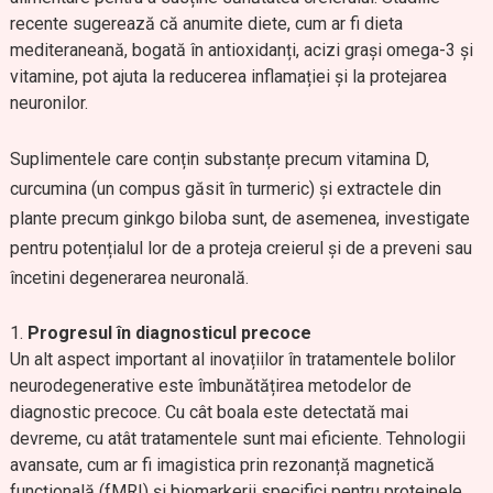
recente sugerează că anumite diete, cum ar fi dieta
mediteraneană, bogată în antioxidanți, acizi grași omega-3 și
vitamine, pot ajuta la reducerea inflamației și la protejarea
neuronilor.
Suplimentele care conțin substanțe precum vitamina D,
curcumina (un compus găsit în turmeric) și extractele din
plante precum ginkgo biloba sunt, de asemenea, investigate
pentru potențialul lor de a proteja creierul și de a preveni sau
încetini degenerarea neuronală.
Progresul în diagnosticul precoce
Un alt aspect important al inovațiilor în tratamentele bolilor
neurodegenerative este îmbunătățirea metodelor de
diagnostic precoce. Cu cât boala este detectată mai
devreme, cu atât tratamentele sunt mai eficiente. Tehnologii
avansate, cum ar fi imagistica prin rezonanță magnetică
funcțională (fMRI) și biomarkerii specifici pentru proteinele