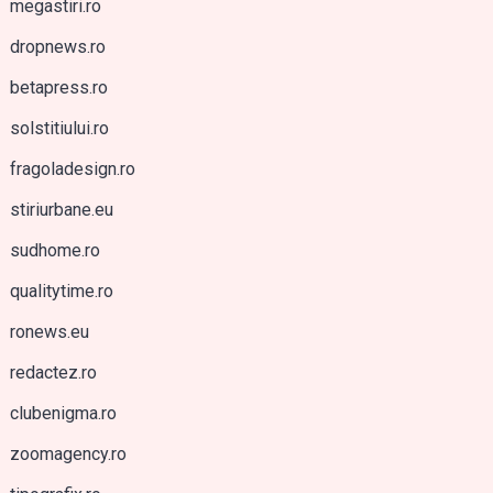
megastiri.ro
dropnews.ro
betapress.ro
solstitiului.ro
fragoladesign.ro
stiriurbane.eu
sudhome.ro
qualitytime.ro
ronews.eu
redactez.ro
clubenigma.ro
zoomagency.ro