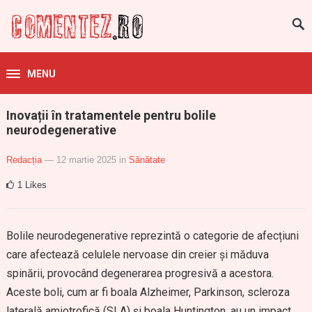
MENU
Inovații în tratamentele pentru bolile
neurodegenerative
Redacția
— 12 martie 2025
in
Sănătate
1
Likes
Bolile neurodegenerative reprezintă o categorie de afecțiuni
care afectează celulele nervoase din creier și măduva
spinării, provocând degenerarea progresivă a acestora.
Aceste boli, cum ar fi boala Alzheimer, Parkinson, scleroza
laterală amiotrofică (SLA) și boala Huntington, au un impact