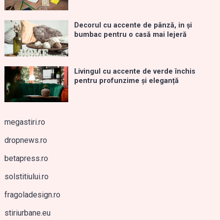
Decorul cu accente de pânză, in și
bumbac pentru o casă mai lejeră
Livingul cu accente de verde închis
pentru profunzime și eleganță
megastiri.ro
dropnews.ro
betapress.ro
solstitiului.ro
fragoladesign.ro
stiriurbane.eu