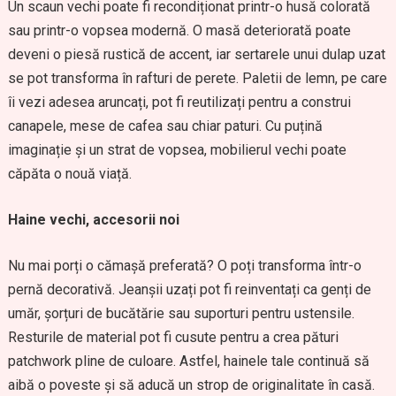
Un scaun vechi poate fi recondiționat printr-o husă colorată
sau printr-o vopsea modernă. O masă deteriorată poate
deveni o piesă rustică de accent, iar sertarele unui dulap uzat
se pot transforma în rafturi de perete. Paletii de lemn, pe care
îi vezi adesea aruncați, pot fi reutilizați pentru a construi
canapele, mese de cafea sau chiar paturi. Cu puțină
imaginație și un strat de vopsea, mobilierul vechi poate
căpăta o nouă viață.
Haine vechi, accesorii noi
Nu mai porți o cămașă preferată? O poți transforma într-o
pernă decorativă. Jeanșii uzați pot fi reinventați ca genți de
umăr, șorțuri de bucătărie sau suporturi pentru ustensile.
Resturile de material pot fi cusute pentru a crea pături
patchwork pline de culoare. Astfel, hainele tale continuă să
aibă o poveste și să aducă un strop de originalitate în casă.