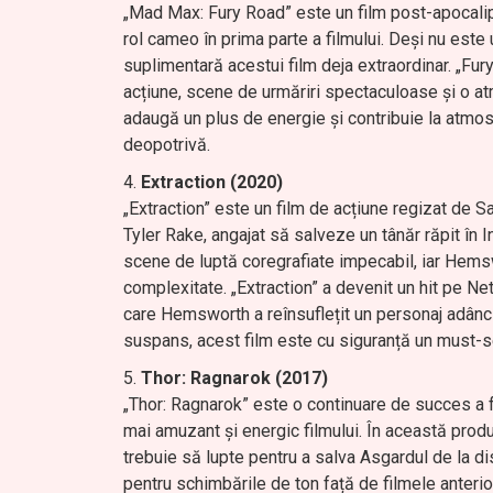
„Mad Max: Fury Road” este un film post-apocalip
rol cameo în prima parte a filmului. Deși nu est
suplimentară acestui film deja extraordinar. „Fur
acțiune, scene de urmăriri spectaculoase și o at
adaugă un plus de energie și contribuie la atmosfe
deopotrivă.
Extraction (2020)
„Extraction” este un film de acțiune regizat de 
Tyler Rake, angajat să salveze un tânăr răpit în I
scene de luptă coregrafiate impecabil, iar Hemsw
complexitate. „Extraction” a devenit un hit pe Netf
care Hemsworth a reînsuflețit un personaj adânc r
suspans, acest film este cu siguranță un must-s
Thor: Ragnarok (2017)
„Thor: Ragnarok” este o continuare de succes a fr
mai amuzant și energic filmului. În această prod
trebuie să lupte pentru a salva Asgardul de la di
pentru schimbările de ton față de filmele anteri