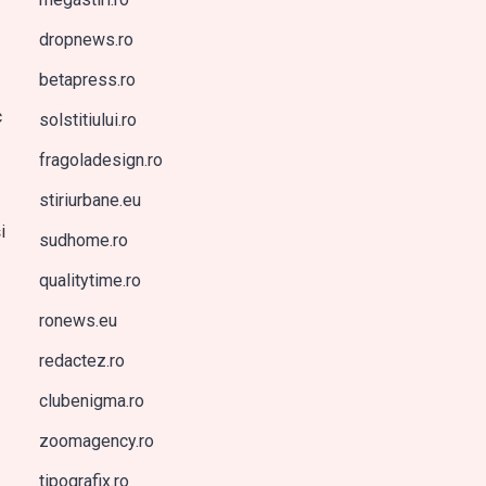
dropnews.ro
betapress.ro
c
solstitiului.ro
fragoladesign.ro
stiriurbane.eu
i
sudhome.ro
qualitytime.ro
ronews.eu
redactez.ro
clubenigma.ro
zoomagency.ro
tipografix.ro