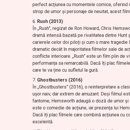
perfect acțiunea cu momentele comice, oferind o
strop de umor și personaje de neuitat, acest fil
Rush (2013)
În „Rush”, regizat de Ron Howard, Chris Hemswort
dramă intensă bazată pe rivalitatea dintre Hunt ș
carierele celor doi piloți și cum o mare tragedie
dramatic decât în majoritatea filmelor sale de ac
conflicte interioare. „Rush” este un film plin de 
performanța sa remarcabilă. Dacă îți plac filmele
care te va ține cu sufletul la gură.
Ghostbusters (2016)
În „Ghostbusters” (2016), o reinterpretare a clas
ușor naiv, dar extrem de amuzant. Deși filmul e
fantome, Hemsworth adaugă o doză de umor și fa
este o comedie de acțiune, iar prezența lui Hem
Dacă îți plac filmele care combină acțiunea cu c
excelentă.