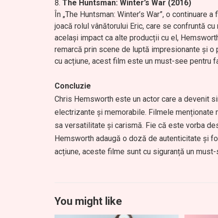
The Huntsman: Winter’s War (2016)
În „The Huntsman: Winter’s War”, o continuare a
joacă rolul vânătorului Eric, care se confruntă cu 
același impact ca alte producții cu el, Hemsworth
remarcă prin scene de luptă impresionante și o p
cu acțiune, acest film este un must-see pentru f
Concluzie
Chris Hemsworth este un actor care a devenit si
electrizante și memorabile. Filmele menționate m
sa versatilitate și carismă. Fie că este vorba d
Hemsworth adaugă o doză de autenticitate și forță
acțiune, aceste filme sunt cu siguranță un must-
You might like