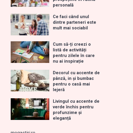
personală
Ce faci când unul
dintre parteneri este
mult mai sociabil
Cum să-ți creezi o
listă de activități
pentru zilele în care
nu ai inspirație
Decorul cu accente de
pânză, in și bumbac
pentru o casă mai
lejeră
Livingul cu accente de
verde închis pentru
profunzime și
eleganță
megastiri.ro