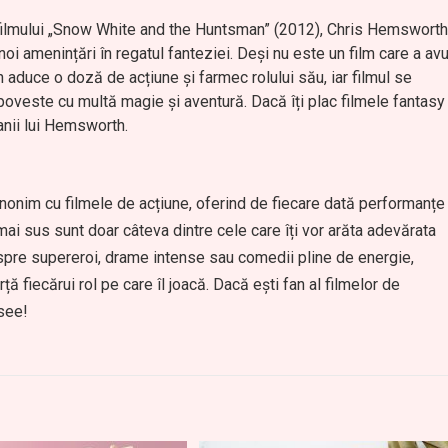
 filmului „Snow White and the Huntsman” (2012), Chris Hemsworth
noi amenințări în regatul fanteziei. Deși nu este un film care a avu
 aduce o doză de acțiune și farmec rolului său, iar filmul se
oveste cu multă magie și aventură. Dacă îți plac filmele fantasy
anii lui Hemsworth.
nonim cu filmele de acțiune, oferind de fiecare dată performanțe
ai sus sunt doar câteva dintre cele care îți vor arăta adevărata
espre supereroi, drame intense sau comedii pline de energie,
 fiecărui rol pe care îl joacă. Dacă ești fan al filmelor de
see!