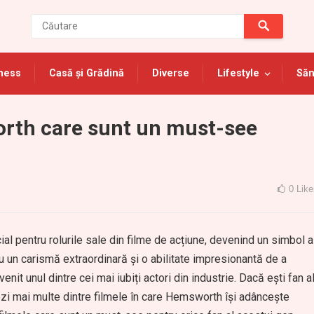
ness
Casă și Grădină
Diverse
Lifestyle
Săn
orth care sunt un must-see
0
Like
l pentru rolurile sale din filme de acțiune, devenind un simbol a
u un carismă extraordinară și o abilitate impresionantă de a
it unul dintre cei mai iubiți actori din industrie. Dacă ești fan a
 vezi mai multe dintre filmele în care Hemsworth își adâncește