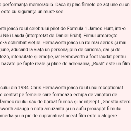
 performanță memorabilă. Dacă îți plac filmele de acțiune cu un
m este cu siguranță un must-see.
h joacă rolul celebrului pilot de Formula 1 James Hunt, într-o
i Niki Lauda (interpretat de Daniel Brühl). Filmul urmărește
 le-a schimbat viețile. Hemsworth joacă un rol mai serios și mai
țiune, aducând la viață un personaj plin de carismă, dar și de
viteză, intensitate și emoție, iar Hemsworth a fost lăudat pentru
 bazate pe fapte reale și pline de adrenalina, „Rush” este un film
icului din 1984, Chris Hemsworth joacă rolul unui receptionist
ste centrat pe femeile care formează echipa de vânători de
rmec rolului său de bărbat frumos și neînțelept. „Ghostbusters
sworth adaugă o notă amuzantă și un suflu proaspăt filmului.
omedia și un pic de supranatural, acest film este o alegere