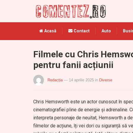
Acasă
Contact
Auto
Busi
Filmele cu Chris Hemsw
pentru fanii acțiunii
Redacția
— 14 aprilie 2025
in
Diverse
Chris Hemsworth este un actor cunoscut în specia
cinematografiei pline de energie și adrenaline. C
interpreta personaje de neuitat, Hemsworth a deven
filmelor de acțiune, îți vei dori cu siguranță să