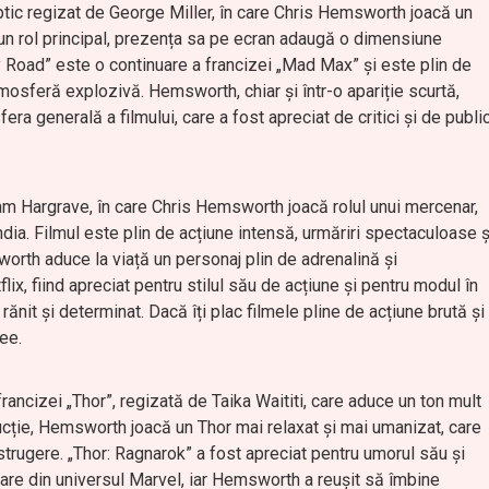
tic regizat de George Miller, în care Chris Hemsworth joacă un
e un rol principal, prezența sa pe ecran adaugă o dimensiune
y Road” este o continuare a francizei „Mad Max” și este plin de
mosferă explozivă. Hemsworth, chiar și într-o apariție scurtă,
ra generală a filmului, care a fost apreciat de critici și de publi
Sam Hargrave, în care Chris Hemsworth joacă rolul unui mercenar,
ndia. Filmul este plin de acțiune intensă, urmăriri spectaculoase ș
orth aduce la viață un personaj plin de adrenalină și
lix, fiind apreciat pentru stilul său de acțiune și pentru modul în
ănit și determinat. Dacă îți plac filmele pline de acțiune brută și
ee.
ancizei „Thor”, regizată de Taika Waititi, care aduce un ton mult
ucție, Hemsworth joacă un Thor mai relaxat și mai umanizat, care
strugere. „Thor: Ragnarok” a fost apreciat pentru umorul său și
oare din universul Marvel, iar Hemsworth a reușit să îmbine