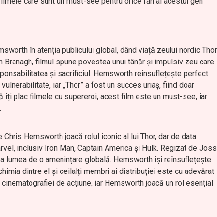
e filmele care sunt un must-see pentru orice fan al acestui gen
msworth în atenția publicului global, dând viață zeului nordic Thor
h Branagh, filmul spune povestea unui tânăr și impulsiv zeu care
onsabilitatea și sacrificiul. Hemsworth reînsuflețește perfect
ulnerabilitate, iar „Thor” a fost un succes uriaș, fiind doar
 îți plac filmele cu supereroi, acest film este un must-see, iar
.
e Chris Hemsworth joacă rolul iconic al lui Thor, dar de data
arvel, inclusiv Iron Man, Captain America și Hulk. Regizat de Joss
lva lumea de o amenințare globală. Hemsworth își reînsuflețește
chimia dintre el și ceilalți membri ai distribuției este cu adevărat
cinematografiei de acțiune, iar Hemsworth joacă un rol esențial