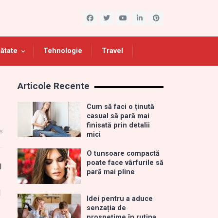
ătate
Tehnologie
Travel
Articole Recente
Cum să faci o ținută
casual să pară mai
finisată prin detalii
s
mici
O tunsoare compactă
poate face vârfurile să
l
pară mai pline
l
Idei pentru a aduce
senzația de
prospețime în rutina