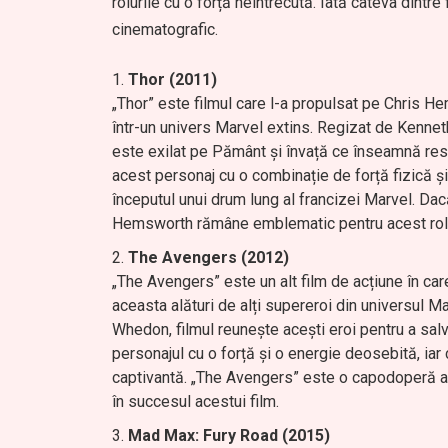
rolurile cu o forță neîntrecută. Iată câteva dintr
cinematografic.
Thor (2011)
„Thor” este filmul care l-a propulsat pe Chris He
într-un univers Marvel extins. Regizat de Kennet
este exilat pe Pământ și învață ce înseamnă resp
acest personaj cu o combinație de forță fizică și v
începutul unui drum lung al francizei Marvel. Dacă
Hemsworth rămâne emblematic pentru acest rol
The Avengers (2012)
„The Avengers” este un alt film de acțiune în car
aceasta alături de alți supereroi din universul M
Whedon, filmul reunește acești eroi pentru a sa
personajul cu o forță și o energie deosebită, iar 
captivantă. „The Avengers” este o capodoperă a 
în succesul acestui film.
Mad Max: Fury Road (2015)