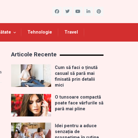
ătate
Tehnologie
Travel
Articole Recente
Cum să faci o ținută
s
casual să pară mai
finisată prin detalii
mici
O tunsoare compactă
poate face vârfurile să
pară mai pline
Idei pentru a aduce
senzația de
prospețime în rutina