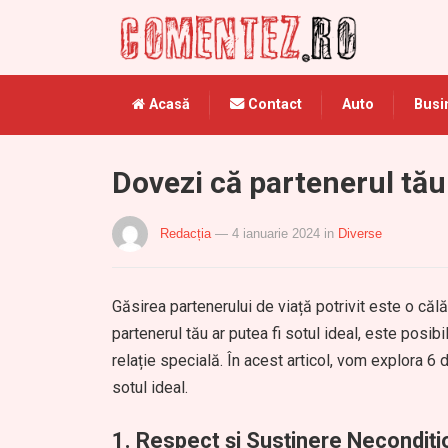
Acasă
Contact
Auto
Busi
Dovezi că partenerul tău 
Redacția
— 4 ianuarie 2024
in
Diverse
Găsirea partenerului de viață potrivit este o căl
partenerul tău ar putea fi sotul ideal, este posi
relație specială. În acest articol, vom explora 6 d
sotul ideal.
1.
Respect și Susținere Necondiți