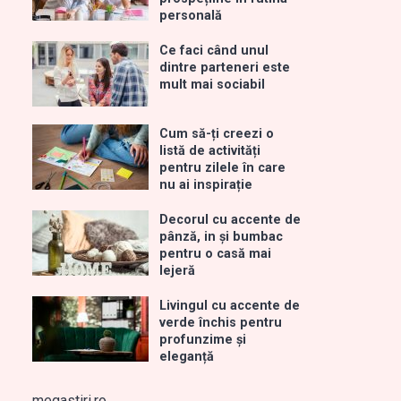
personală
Ce faci când unul
dintre parteneri este
mult mai sociabil
Cum să-ți creezi o
listă de activități
pentru zilele în care
nu ai inspirație
Decorul cu accente de
pânză, in și bumbac
pentru o casă mai
lejeră
Livingul cu accente de
verde închis pentru
profunzime și
eleganță
megastiri.ro