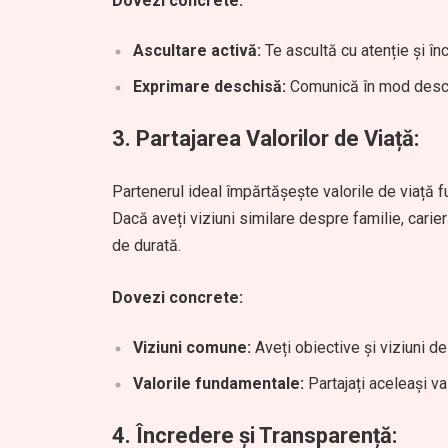
Dovezi concrete:
Ascultare activă:
Te ascultă cu atenție și în
Exprimare deschisă:
Comunică în mod deschi
3.
Partajarea Valorilor de Viață:
Partenerul ideal împărtășește valorile de viață f
Dacă aveți viziuni similare despre familie, carier
de durată.
Dovezi concrete:
Viziuni comune:
Aveți obiective și viziuni de 
Valorile fundamentale:
Partajați aceleași va
4.
Încredere și Transparență: