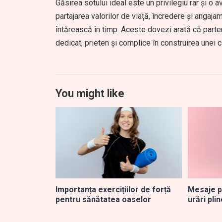
Găsirea sotului ideal este un privilegiu rar și o
partajarea valorilor de viață, încredere și angaj
întărească în timp. Aceste dovezi arată că partene
dedicat, prieten și complice în construirea unei c
You might like
Importanța exercițiilor de forță
Mesaje p
pentru sănătatea oaselor
urări pli