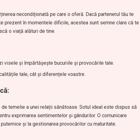
sținerea necondiționată pe care o oferă. Dacă partenerul tău te
 este prezent în momentele dificile, acestea sunt semne clare că te
că o viață alături de tine.
i visele și împărtășește bucuriile și provocările tale.
litățile tale, cât și diferențele voastre.
că:
de temelie a unei relații sănătoase. Sotul ideal este dispus să
 pentru exprimarea sentimentelor și gândurilor. O comunicare
 puternice și la gestionarea provocărilor cu maturitate.