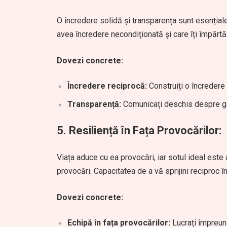
O încredere solidă și transparența sunt esențiale
avea încredere necondiționată și care îți împărtă
Dovezi concrete:
Încredere reciprocă:
Construiți o încredere 
Transparență:
Comunicați deschis despre gâ
5.
Resiliență în Fața Provocărilor:
Viața aduce cu ea provocări, iar sotul ideal est
provocări. Capacitatea de a vă sprijini reciproc în
Dovezi concrete:
Echipă în fața provocărilor:
Lucrați împreună