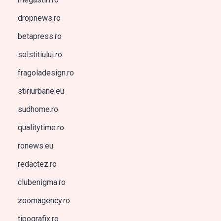
dropnews.ro
betapress.ro
solstitiului.ro
fragoladesign.ro
stiriurbane.eu
sudhome.ro
qualitytime.ro
ronews.eu
redactez.ro
clubenigma.ro
zoomagency.ro
tipografix.ro