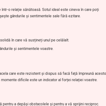
 într-o relație sănătoasă. Sotul ideal este cineva în care poți
șește gândurile și sentimentele sale fără ezitare.
solidă în care vă susțineți unul pe celălalt.
ndurile și sentimentele voastre.
e acela care este rezistent și dispus să facă față împreună acesto
 momente dificile este un indicator al forței relației voastre.
 pentru a depăși obstacolele și pentru a vă sprijini reciproc.