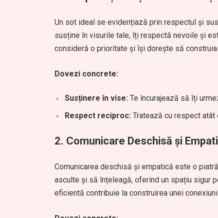
Un sot ideal se evidențiază prin respectul și su
susține în visurile tale, îți respectă nevoile și
consideră o prioritate și își dorește să construias
Dovezi concrete:
Susținere în vise:
Te încurajează să îți urmez
Respect reciproc:
Tratează cu respect atât ca
2.
Comunicare Deschisă și Empati
Comunicarea deschisă și empatică este o piatră 
asculte și să înțeleagă, oferind un spațiu sigur
eficientă contribuie la construirea unei conexiuni