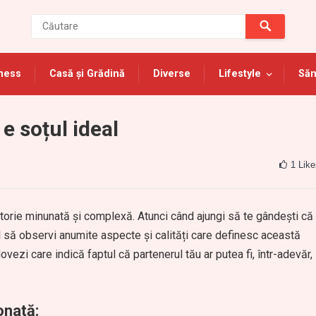
ness
Casă și Grădină
Diverse
Lifestyle
Săn
e soțul ideal
1
Like
ătorie minunată și complexă. Atunci când ajungi să te gândești că
bil să observi anumite aspecte și calități care definesc această
ovezi care indică faptul că partenerul tău ar putea fi, într-adevăr,
onată: