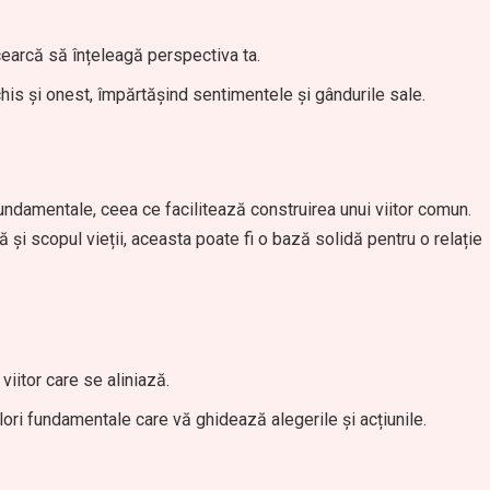
cearcă să înțeleagă perspectiva ta.
s și onest, împărtășind sentimentele și gândurile sale.
undamentale, ceea ce facilitează construirea unui viitor comun.
ă și scopul vieții, aceasta poate fi o bază solidă pentru o relație
viitor care se aliniază.
lori fundamentale care vă ghidează alegerile și acțiunile.