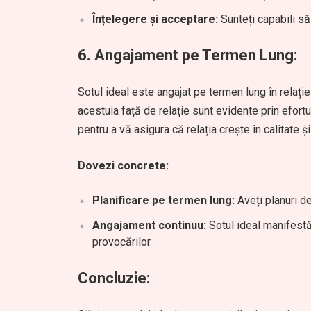
Înțelegere și acceptare:
Sunteți capabili să 
6.
Angajament pe Termen Lung:
Sotul ideal este angajat pe termen lung în relație
acestuia față de relație sunt evidente prin efor
pentru a vă asigura că relația crește în calitate 
Dovezi concrete:
Planificare pe termen lung:
Aveți planuri de 
Angajament continuu:
Sotul ideal manifestă 
provocărilor.
Concluzie: