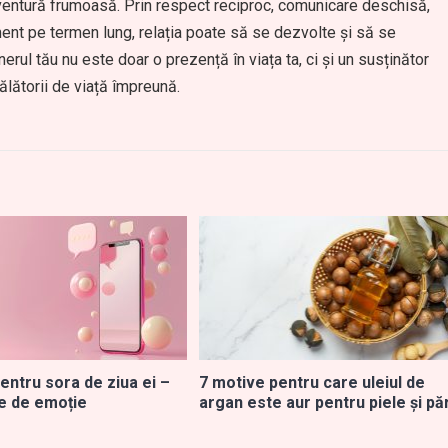
 aventură frumoasă. Prin respect reciproc, comunicare deschisă,
ament pe termen lung, relația poate să se dezvolte și să se
rul tău nu este doar o prezență în viața ta, ci și un susținător
ălătorii de viață împreună.
entru sora de ziua ei –
7 motive pentru care uleiul de
ne de emoție
argan este aur pentru piele și pă