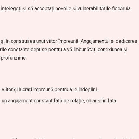
înțelegeți și să acceptați nevoile și vulnerabilitățile fiecăruia.
 și în construirea unui viitor împreună. Angajamentul și dedicarea
turile constante depuse pentru a vă îmbunătăți conexiunea și
și profunzime.
viitor și lucrați împreună pentru a le îndeplini.
un angajament constant față de relație, chiar și în fața