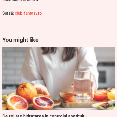
Sursă:
club-fantasy.ro
You might like
Ce rol are hidratarea în controlul apetitului