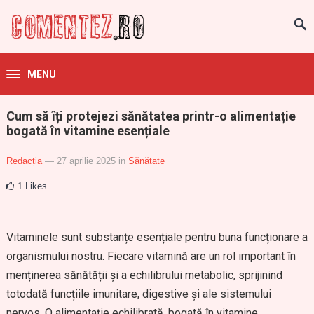
MENU
Cum să îți protejezi sănătatea printr-o alimentație
bogată în vitamine esențiale
Redacția
— 27 aprilie 2025
in
Sănătate
1
Likes
Vitaminele sunt substanțe esențiale pentru buna funcționare a
organismului nostru. Fiecare vitamină are un rol important în
menținerea sănătății și a echilibrului metabolic, sprijinind
totodată funcțiile imunitare, digestive și ale sistemului
nervos. O alimentație echilibrată, bogată în vitamine