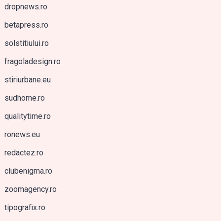
dropnews.ro
betapress.ro
solstitiului.ro
fragoladesign.ro
stiriurbane.eu
sudhome.ro
qualitytime.ro
ronews.eu
redactez.ro
clubenigma.ro
zoomagency.ro
tipografix.ro