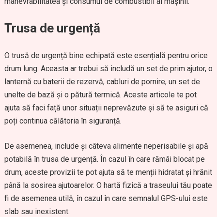
manevrabilitatea și consumul de combustibil al mașinii.
Trusa de urgență
O trusă de urgență bine echipată este esențială pentru orice
drum lung. Aceasta ar trebui să includă un set de prim ajutor, o
lanternă cu baterii de rezervă, cabluri de pornire, un set de
unelte de bază și o pătură termică. Aceste articole te pot
ajuta să faci față unor situații neprevăzute și să te asiguri că
poți continua călătoria în siguranță.
De asemenea, include și câteva alimente neperisabile și apă
potabilă în trusa de urgență. În cazul în care rămâi blocat pe
drum, aceste provizii te pot ajuta să te menții hidratat și hrănit
până la sosirea ajutoarelor. O hartă fizică a traseului tău poate
fi de asemenea utilă, în cazul în care semnalul GPS-ului este
slab sau inexistent.