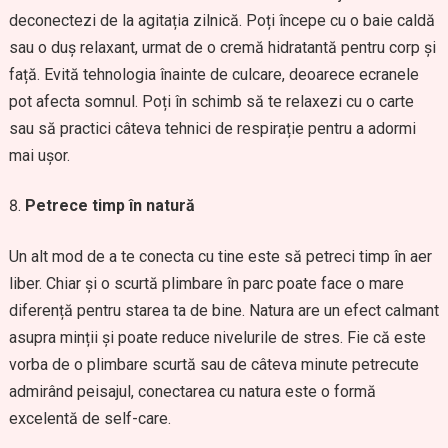
deconectezi de la agitația zilnică. Poți începe cu o baie caldă
sau o duș relaxant, urmat de o cremă hidratantă pentru corp și
față. Evită tehnologia înainte de culcare, deoarece ecranele
pot afecta somnul. Poți în schimb să te relaxezi cu o carte
sau să practici câteva tehnici de respirație pentru a adormi
mai ușor.
Petrece timp în natură
Un alt mod de a te conecta cu tine este să petreci timp în aer
liber. Chiar și o scurtă plimbare în parc poate face o mare
diferență pentru starea ta de bine. Natura are un efect calmant
asupra minții și poate reduce nivelurile de stres. Fie că este
vorba de o plimbare scurtă sau de câteva minute petrecute
admirând peisajul, conectarea cu natura este o formă
excelentă de self-care.