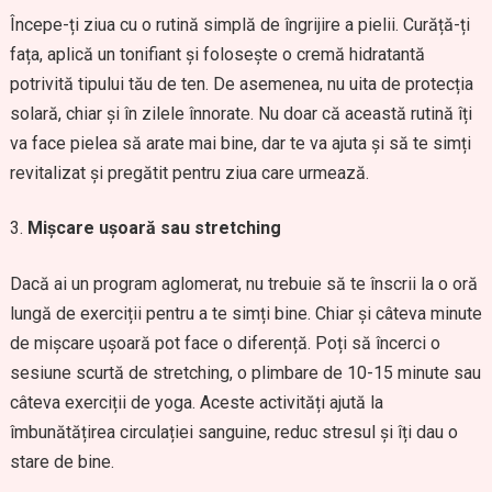
Începe-ți ziua cu o rutină simplă de îngrijire a pielii. Curăță-ți
fața, aplică un tonifiant și folosește o cremă hidratantă
potrivită tipului tău de ten. De asemenea, nu uita de protecția
solară, chiar și în zilele înnorate. Nu doar că această rutină îți
va face pielea să arate mai bine, dar te va ajuta și să te simți
revitalizat și pregătit pentru ziua care urmează.
Mișcare ușoară sau stretching
Dacă ai un program aglomerat, nu trebuie să te înscrii la o oră
lungă de exerciții pentru a te simți bine. Chiar și câteva minute
de mișcare ușoară pot face o diferență. Poți să încerci o
sesiune scurtă de stretching, o plimbare de 10-15 minute sau
câteva exerciții de yoga. Aceste activități ajută la
îmbunătățirea circulației sanguine, reduc stresul și îți dau o
stare de bine.