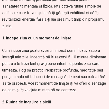
sănătatea ta mentală și fizică. Iată câteva rutine simple de
self-care care te vor ajuta să îți găsești echilibrul și să îți
revitalizezi energia, fără a-ți lua prea mult timp din programul
zilnic.
Începe ziua cu un moment de liniște
Cum începi ziua poate avea un impact semnificativ asupra
întregii tale zile. Încearcă să îți rezervi 5-10 minute dimineața
pentru a te trezi lent și a-ți pune intențiile pentru ziua care
urmează. Poți să practici respirație profundă, meditație sau
pur și simplu să te bucuri de o ceașcă de ceai sau cafea fără
să te grăbești. Acest moment de liniște îți va oferi o senzație
de calm și îți va ajuta mintea să se centreze.
Rutina de îngrijire a pielii