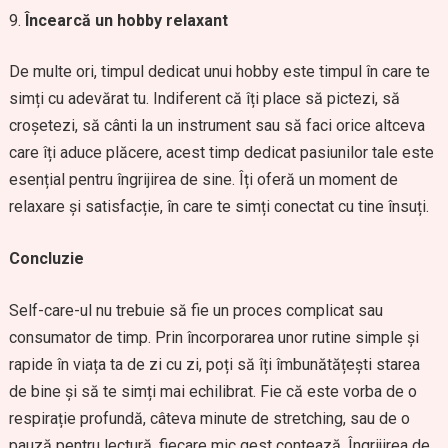
Încearcă un hobby relaxant
De multe ori, timpul dedicat unui hobby este timpul în care te
simți cu adevărat tu. Indiferent că îți place să pictezi, să
croșetezi, să cânti la un instrument sau să faci orice altceva
care îți aduce plăcere, acest timp dedicat pasiunilor tale este
esențial pentru îngrijirea de sine. Îți oferă un moment de
relaxare și satisfacție, în care te simți conectat cu tine însuți.
Concluzie
Self-care-ul nu trebuie să fie un proces complicat sau
consumator de timp. Prin încorporarea unor rutine simple și
rapide în viața ta de zi cu zi, poți să îți îmbunătățești starea
de bine și să te simți mai echilibrat. Fie că este vorba de o
respirație profundă, câteva minute de stretching, sau de o
pauză pentru lectură, fiecare mic gest contează. Îngrijirea de