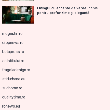
Livingul cu accente de verde închis
pentru profunzime și eleganță
megastiri.ro
dropnews.ro
betapress.ro
solstitiului.ro
fragoladesign.ro
stiriurbane.eu
sudhome.ro
qualitytime.ro
ronews.eu