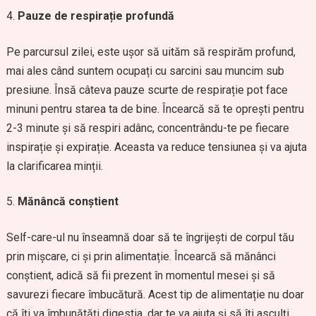
Pauze de respirație profundă
Pe parcursul zilei, este ușor să uităm să respirăm profund,
mai ales când suntem ocupați cu sarcini sau muncim sub
presiune. Însă câteva pauze scurte de respirație pot face
minuni pentru starea ta de bine. Încearcă să te oprești pentru
2-3 minute și să respiri adânc, concentrându-te pe fiecare
inspirație și expirație. Aceasta va reduce tensiunea și va ajuta
la clarificarea minții.
Mănâncă conștient
Self-care-ul nu înseamnă doar să te îngrijești de corpul tău
prin mișcare, ci și prin alimentație. Încearcă să mănânci
conștient, adică să fii prezent în momentul mesei și să
savurezi fiecare îmbucătură. Acest tip de alimentație nu doar
că îți va îmbunătăți digestia, dar te va ajuta și să îți asculți