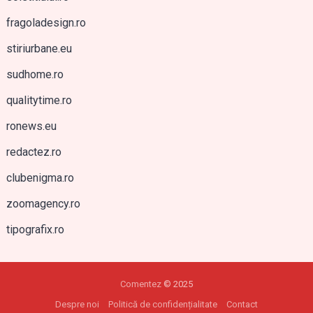
fragoladesign.ro
stiriurbane.eu
sudhome.ro
qualitytime.ro
ronews.eu
redactez.ro
clubenigma.ro
zoomagency.ro
tipografix.ro
Comentez
© 2025
Despre noi
Politică de confidențialitate
Contact