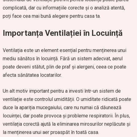
complicată, dar cu informațiile corecte și o analiză atentă,
poți face cea mai bună alegere pentru casa ta.
Importanța Ventilației în Locuință
Ventilația este un element esențial pentru menținerea unui
mediu sănătos în locuință. Fără un sistem adecvat, aerul
poate deveni stătut, plin de praf și alergeni, ceea ce poate
afecta sănătatea locatarilor.
Un alt motiv important pentru a investi într-un sistem de
ventilație este controlul umidității. O umiditate ridicată poate
duce la apariția mucegaiului, care nu numai că dăunează
locuinței, dar poate provoca și probleme respiratorii. În plus,
ventilația corectă ajută la eliminarea mirosurilor neplăcute și
la menținerea unui aer proaspăt în toată casa.