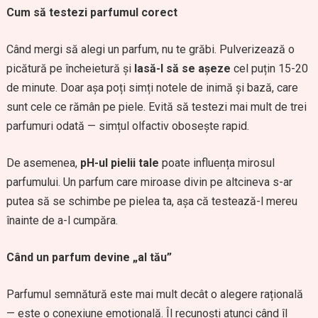
Cum să testezi parfumul corect
Când mergi să alegi un parfum, nu te grăbi. Pulverizează o
picătură pe încheietură și
lasă-l să se așeze
cel puțin 15-20
de minute. Doar așa poți simți notele de inimă și bază, care
sunt cele ce rămân pe piele. Evită să testezi mai mult de trei
parfumuri odată — simțul olfactiv obosește rapid.
De asemenea,
pH-ul pielii tale
poate influența mirosul
parfumului. Un parfum care miroase divin pe altcineva s-ar
putea să se schimbe pe pielea ta, așa că testează-l mereu
înainte de a-l cumpăra.
Când un parfum devine „al tău”
Parfumul semnătură este mai mult decât o alegere rațională
— este o conexiune emoțională. Îl recunoști atunci când îl