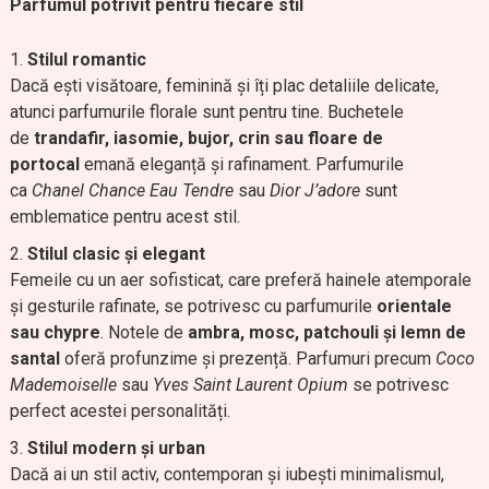
Parfumul potrivit pentru fiecare stil
Stilul romantic
Dacă ești visătoare, feminină și îți plac detaliile delicate,
atunci parfumurile florale sunt pentru tine. Buchetele
de
trandafir, iasomie, bujor, crin sau floare de
portocal
emană eleganță și rafinament. Parfumurile
ca
Chanel Chance Eau Tendre
sau
Dior J’adore
sunt
emblematice pentru acest stil.
Stilul clasic și elegant
Femeile cu un aer sofisticat, care preferă hainele atemporale
și gesturile rafinate, se potrivesc cu parfumurile
orientale
sau chypre
. Notele de
ambra, mosc, patchouli și lemn de
santal
oferă profunzime și prezență. Parfumuri precum
Coco
Mademoiselle
sau
Yves Saint Laurent Opium
se potrivesc
perfect acestei personalități.
Stilul modern și urban
Dacă ai un stil activ, contemporan și iubești minimalismul,