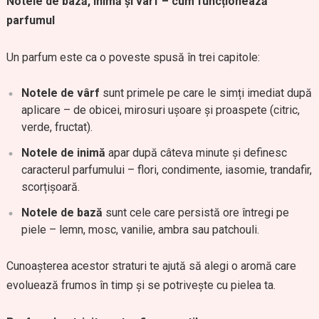
Notele de bază, inimă și vârf – cum funcționează
parfumul
Un parfum este ca o poveste spusă în trei capitole:
Notele de vârf
sunt primele pe care le simți imediat după
aplicare – de obicei, mirosuri ușoare și proaspete (citric,
verde, fructat).
Notele de inimă
apar după câteva minute și definesc
caracterul parfumului – flori, condimente, iasomie, trandafir,
scorțișoară.
Notele de bază
sunt cele care persistă ore întregi pe
piele – lemn, mosc, vanilie, ambra sau patchouli.
Cunoașterea acestor straturi te ajută să alegi o aromă care
evoluează frumos în timp și se potrivește cu pielea ta.