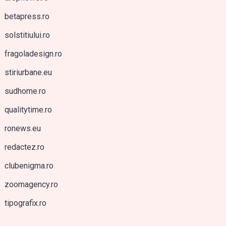
betapress.ro
solstitiului.ro
fragoladesign.ro
stiriurbane.eu
sudhome.ro
qualitytime.ro
ronews.eu
redactez.ro
clubenigma.ro
zoomagency.ro
tipografix.ro