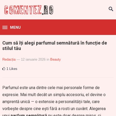
MENU
Cum să îți alegi parfumul semnătură în funcție de
stilul tău
Redacția
— 12 ianuarie 2026
in
Beauty
1
Likes
Parfumul este una dintre cele mai personale forme de
expresie. Mai mult decât un simplu accesoriu, el devine o
amprentă unică — o extensie a personalității tale, care
vorbește despre cine ești fără a rosti un cuvânt. Alegerea
unui
parfum semnătură
nu este doar despre miros, ci