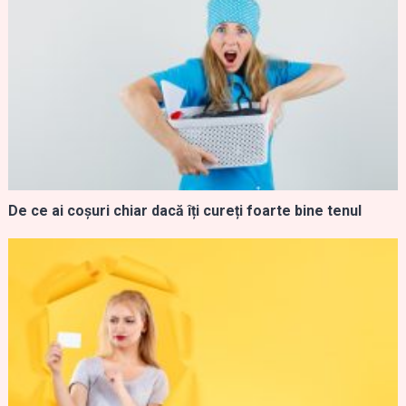
De ce ai coșuri chiar dacă îți cureți foarte bine tenul