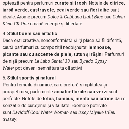
optează pentru parfumuri
curate și fresh
. Notele de
citrice,
iarbă verde, castravete, ceai verde sau flori albe
sunt
ideale. Arome precum
Dolce & Gabbana Light Blue
sau
Calvin
Klein CK One
emană energie și libertate.
Stilul boem sau artistic
Dacă ești creativă, nonconformistă și îți place să fii diferită,
caută parfumuri cu compoziții neobișnuite:
lemnoase,
picante sau cu accente de piele, tutun și rășini
. Parfumuri
de nișă precum
Le Labo Santal 33
sau
Byredo Gypsy
Water
pot deveni semnătura ta olfactivă.
Stilul sportiv și natural
Pentru femeile dinamice, care preferă simplitatea și
prospețimea, parfumurile
acuatic-florale sau verzi
sunt
perfecte. Notele de
lotus, bambus, mentă sau citrice
dau o
senzație de curățenie și vitalitate. Exemple potrivite
sunt
Davidoff Cool Water Woman
sau
Issey Miyake L’Eau
d’Issey
.