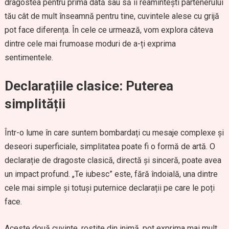
dragostea pentru prima dată sau să îi reamintești partenerului
tău cât de mult înseamnă pentru tine, cuvintele alese cu grijă
pot face diferența. În cele ce urmează, vom explora câteva
dintre cele mai frumoase moduri de a-ți exprima
sentimentele.
Declarațiile clasice: Puterea
simplității
Într-o lume în care suntem bombardați cu mesaje complexe și
deseori superficiale, simplitatea poate fi o formă de artă. O
declarație de dragoste clasică, directă și sinceră, poate avea
un impact profund. „Te iubesc” este, fără îndoială, una dintre
cele mai simple și totuși puternice declarații pe care le poți
face.
Aceste două cuvinte, rostite din inimă, pot exprima mai mult