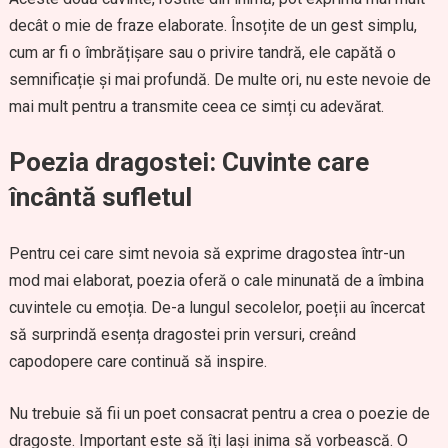
decât o mie de fraze elaborate. Însoțite de un gest simplu,
cum ar fi o îmbrățișare sau o privire tandră, ele capătă o
semnificație și mai profundă. De multe ori, nu este nevoie de
mai mult pentru a transmite ceea ce simți cu adevărat.
Poezia dragostei: Cuvinte care
încântă sufletul
Pentru cei care simt nevoia să exprime dragostea într-un
mod mai elaborat, poezia oferă o cale minunată de a îmbina
cuvintele cu emoția. De-a lungul secolelor, poeții au încercat
să surprindă esența dragostei prin versuri, creând
capodopere care continuă să inspire.
Nu trebuie să fii un poet consacrat pentru a crea o poezie de
dragoste. Important este să îți lași inima să vorbească. O