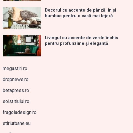
Decorul cu accente de pânză, in și
bumbac pentru o casă mai lejeră
Livingul cu accente de verde închis
pentru profunzime și eleganță
megastiri.ro
dropnews.ro
betapress.ro
solstitiului.ro
fragoladesign.ro
stiriurbane.eu