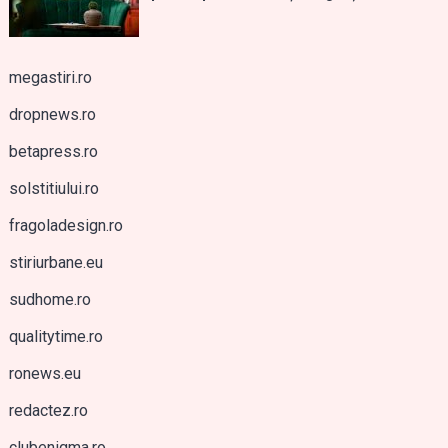
megastiri.ro
dropnews.ro
betapress.ro
solstitiului.ro
fragoladesign.ro
stiriurbane.eu
sudhome.ro
qualitytime.ro
ronews.eu
redactez.ro
clubenigma.ro