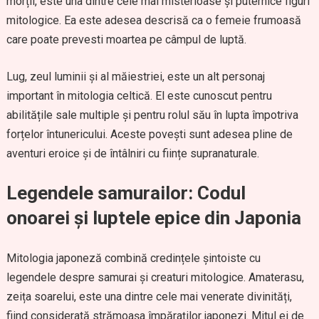
morții, este una dintre cele mai misterioase și puternice figuri
mitologice. Ea este adesea descrisă ca o femeie frumoasă
care poate prevesti moartea pe câmpul de luptă.
Lug, zeul luminii și al măiestriei, este un alt personaj
important în mitologia celtică. El este cunoscut pentru
abilitățile sale multiple și pentru rolul său în lupta împotriva
forțelor întunericului. Aceste povești sunt adesea pline de
aventuri eroice și de întâlniri cu ființe supranaturale.
Legendele samurailor: Codul
onoarei și luptele epice din Japonia
Mitologia japoneză combină credințele șintoiste cu
legendele despre samurai și creaturi mitologice. Amaterasu,
zeița soarelui, este una dintre cele mai venerate divinități,
fiind considerată strămoașa împăraților japonezi. Mitul ei de