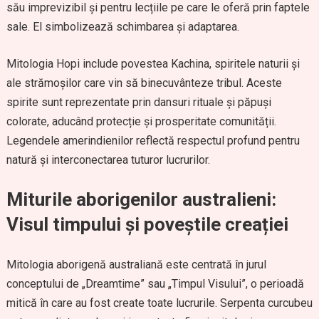
său imprevizibil și pentru lecțiile pe care le oferă prin faptele
sale. El simbolizează schimbarea și adaptarea.
Mitologia Hopi include povestea Kachina, spiritele naturii și
ale strămoșilor care vin să binecuvânteze tribul. Aceste
spirite sunt reprezentate prin dansuri rituale și păpuși
colorate, aducând protecție și prosperitate comunității.
Legendele amerindienilor reflectă respectul profund pentru
natură și interconectarea tuturor lucrurilor.
Miturile aborigenilor australieni:
Visul timpului și poveștile creației
Mitologia aborigenă australiană este centrată în jurul
conceptului de „Dreamtime” sau „Timpul Visului”, o perioadă
mitică în care au fost create toate lucrurile. Serpenta curcubeu