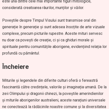
este una dintre cele mai importante figuri mitologice,
considerată creatoarea râurilor, munților și văilor.
Poveștile despre Timpul Visului sunt transmise oral din
generație în generație și sunt adesea însoțite de arte vizuale
complexe, precum picturile rupestre. Aceste mituri servesc
nu doar ca povești de creație, ci și ca ghiduri morale și
spirituale pentru comunitățile aborigene, evidențiind relația lor
profundă cu pământul.
Încheiere
Miturile și legendele din diferite culturi oferă o fereastră
fascinantă către credințele, valorile și imaginația umană. De la
zeii Olimpului și dragonii chinezi, la poveștile amerindienilor
și miturile aborigenilor australieni, aceste narațiuni universale
ne conectează la rădăcinile noastre comune și la diversitatea