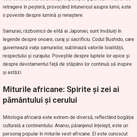
retragere în peșteră, provocând întunericul asupra lumii, este
o poveste despre lumină și renaștere.
Samuraii, războinicii de elită ai Japoniei, sunt învăluiți în
legende despre onoare, curaj și sacrificiu. Codul Bushido, care
guvernează viața samurailor, subliniază valorile loialității,
respectului și curajului. Poveștile despre luptele lor epice și
despre devotamentul față de stăpânii lor continuă să inspire
și astăzi.
Miturile africane: Spirite și zei ai
pământului și cerului
Mitologia africană este extrem de diversă, reflectând bogăția
culturală a continentului. Anansi, păianjenul înțelept, este un
personaj popular în miturile vest-africane. El este cunoscut