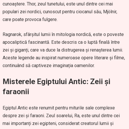
cunoaștere. Thor, zeul tunetului, este unul dintre cei mai
populari zei nordici, cunoscut pentru ciocanul său, Mjölnir,
care poate provoca fulgere.
Ragnarok, sfârșitul lumii în mitologia nordică, este o poveste
apocaliptică fascinantă. Este descris ca o luptă finală între
zei și giganți, care va duce la distrugerea și renașterea lumii.
Aceste legende au inspirat numeroase opere literare și filme,
continuând să captiveze imaginația oamenilor.
Misterele Egiptului Antic: Zeii și
faraonii
Egiptul Antic este renumit pentru miturile sale complexe
despre zei și faraoni. Zeul soarelui, Ra, este unul dintre cei
mai importanți zei egipteni, considerat creatorul lumii și