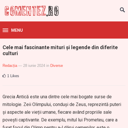
MENU
Cele mai fascinante mituri și legende din diferite
culturi
Redacția
— 28 iunie 2024
in
Diverse
1
Likes
Grecia Antică este una dintre cele mai bogate surse de
mitologie. Zeii Olimpului, conduși de Zeus, reprezintă puteri
și aspecte ale vieții umane, fiecare având propriile sale
povești captivante. De exemplu, mitul lui Prometeu, care a
furat focul din Olimp pentru a-l dărui oamenilor, este o