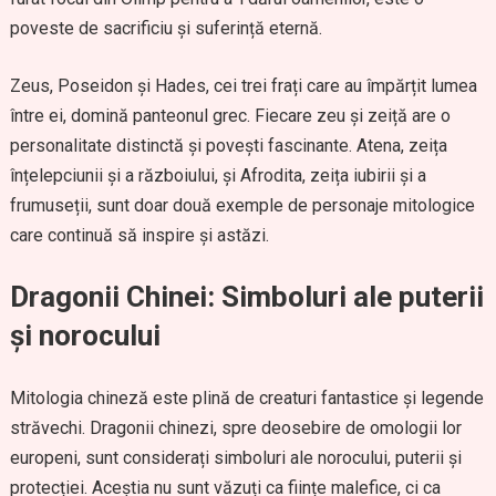
poveste de sacrificiu și suferință eternă.
Zeus, Poseidon și Hades, cei trei frați care au împărțit lumea
între ei, domină panteonul grec. Fiecare zeu și zeiță are o
personalitate distinctă și povești fascinante. Atena, zeița
înțelepciunii și a războiului, și Afrodita, zeița iubirii și a
frumuseții, sunt doar două exemple de personaje mitologice
care continuă să inspire și astăzi.
Dragonii Chinei: Simboluri ale puterii
și norocului
Mitologia chineză este plină de creaturi fantastice și legende
străvechi. Dragonii chinezi, spre deosebire de omologii lor
europeni, sunt considerați simboluri ale norocului, puterii și
protecției. Aceștia nu sunt văzuți ca ființe malefice, ci ca