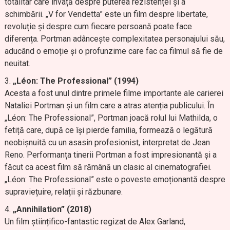
totalitar care învață despre puterea rezistenței și a
schimbării. „V for Vendetta” este un film despre libertate,
revoluție și despre cum fiecare persoană poate face
diferența. Portman adâncește complexitatea personajului său,
aducând o emoție și o profunzime care fac ca filmul să fie de
neuitat.
„Léon: The Professional” (1994)
Acesta a fost unul dintre primele filme importante ale carierei
Nataliei Portman și un film care a atras atenția publicului. În
„Léon: The Professional”, Portman joacă rolul lui Mathilda, o
fetiță care, după ce își pierde familia, formează o legătură
neobișnuită cu un asasin profesionist, interpretat de Jean
Reno. Performanța tinerii Portman a fost impresionantă și a
făcut ca acest film să rămână un clasic al cinematografiei.
„Léon: The Professional” este o poveste emoționantă despre
supraviețuire, relații și răzbunare.
„Annihilation” (2018)
Un film științifico-fantastic regizat de Alex Garland,