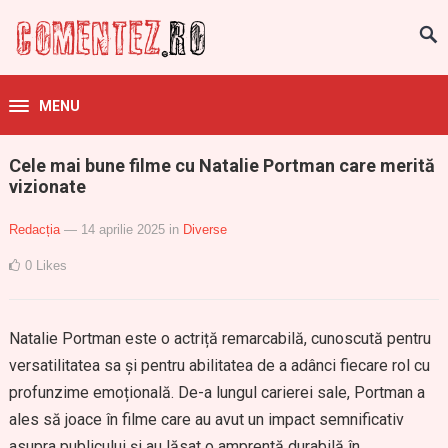
MENU
Cele mai bune filme cu Natalie Portman care merită
vizionate
Redacția
— 14 aprilie 2025
in
Diverse
0
Likes
Natalie Portman este o actriță remarcabilă, cunoscută pentru
versatilitatea sa și pentru abilitatea de a adânci fiecare rol cu
profunzime emoțională. De-a lungul carierei sale, Portman a
ales să joace în filme care au avut un impact semnificativ
asupra publicului și au lăsat o amprentă durabilă în