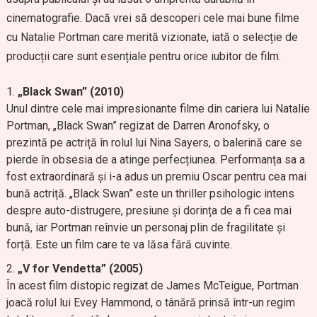
cinematografie. Dacă vrei să descoperi cele mai bune filme
cu Natalie Portman care merită vizionate, iată o selecție de
producții care sunt esențiale pentru orice iubitor de film.
„Black Swan” (2010)
Unul dintre cele mai impresionante filme din cariera lui Natalie
Portman, „Black Swan” regizat de Darren Aronofsky, o
prezintă pe actriță în rolul lui Nina Sayers, o balerină care se
pierde în obsesia de a atinge perfecțiunea. Performanța sa a
fost extraordinară și i-a adus un premiu Oscar pentru cea mai
bună actriță. „Black Swan” este un thriller psihologic intens
despre auto-distrugere, presiune și dorința de a fi cea mai
bună, iar Portman reînvie un personaj plin de fragilitate și
forță. Este un film care te va lăsa fără cuvinte.
„V for Vendetta” (2005)
În acest film distopic regizat de James McTeigue, Portman
joacă rolul lui Evey Hammond, o tânără prinsă într-un regim