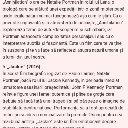
„Annihilation” o are pe Natalie Portman în rolul lui Lena, o
biologă care se alătură unei expediții într-o zonă misterioasă
unde legile naturii nu mai funcționează așa cum le știm. Cu o
poveste captivantă și o atmosferă de neliniște, „Annihilation”
explorează teme de auto-descoperire și schimbare, iar
Portman adâncește complexitatea personajului său cu o
interpretare subtilă și fascinantă. Este un film care te va ține
în suspans și te va face să reflectezi asupra naturii umane și
a lumii din jurul nostru.
„Jackie” (2016)
În acest film biografic regizat de Pablo Larraín, Natalie
Portman joacă rolul lui Jackie Kennedy, în perioada imediat
următoare asasinării președintelui John F. Kennedy. Portman
reînvie figura unei femei puternice și pline de grație care
trebuie să facă față unei tragedii și să păstreze o imagine de
stabilitate pentru națiune. Performanța sa a fost apreciată de
critici și i-a adus o nominalizare la premiile Oscar pentru cea
mai bună actriță. „Jackie” este un film emoționant despre