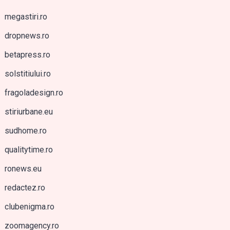
megastiri.ro
dropnews.ro
betapress.ro
solstitiului.ro
fragoladesign.ro
stiriurbane.eu
sudhome.ro
qualitytime.ro
ronews.eu
redactez.ro
clubenigma.ro
zoomagency.ro