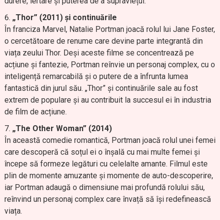
durere, iertare și puterea de a supraviețui.
„Thor” (2011) și continuările
În franciza Marvel, Natalie Portman joacă rolul lui Jane Foster,
o cercetătoare de renume care devine parte integrantă din
viața zeului Thor. Deși aceste filme se concentrează pe
acțiune și fantezie, Portman reînvie un personaj complex, cu o
inteligență remarcabilă și o putere de a înfrunta lumea
fantastică din jurul său. „Thor” și continuările sale au fost
extrem de populare și au contribuit la succesul ei în industria
de film de acțiune.
„The Other Woman” (2014)
În această comedie romantică, Portman joacă rolul unei femei
care descoperă că soțul ei o înșală cu mai multe femei și
începe să formeze legături cu celelalte amante. Filmul este
plin de momente amuzante și momente de auto-descoperire,
iar Portman adaugă o dimensiune mai profundă rolului său,
reînvind un personaj complex care învață să își redefinească
viața.