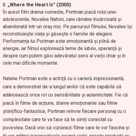
„Where the Heart Is” (2000)
În acest film drama-comedie, Portman joacă rolul unei
adolescente, Novalee Nation, care rămâne însărcinată și
abandonată într-un oraș mic. Pe parcursul filmului, Novalee își
reconstruiește viața și găsește o familie de alegere.
Performanța lui Portman este emoționantă și plină de
energie, iar filmul explorează teme de iubire, speranță și
despre cum putem găsi adevăratul sens al vieții chiar și în
cele mai dificile momente.
Natalie Portman este o actriță cu o carieră impresionantă,
care a demonstrat de-a lungul anilor că este capabilă să
adâncească orice rol cu sensibilitate și autenticitate. Fie că
joacă în filme de acțiune, drame emoționante sau filme
științifico-fantastice, Portman reînvie fiecare personaj cu o
complexitate care te va face să te simți conectat cu
povestea. Dacă vrei să vizionezi filme care te vor fascina și
îți vor adânci perspectivele asupra vieții, aceste producții cu