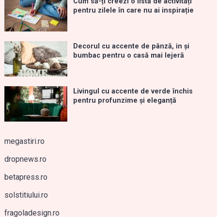
Cum să-ți creezi o listă de activități
pentru zilele în care nu ai inspirație
Decorul cu accente de pânză, in și
bumbac pentru o casă mai lejeră
Livingul cu accente de verde închis
pentru profunzime și eleganță
megastiri.ro
dropnews.ro
betapress.ro
solstitiului.ro
fragoladesign.ro