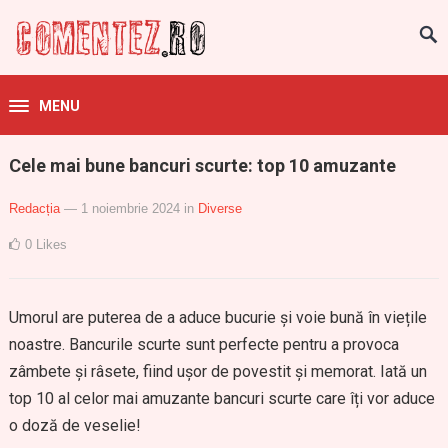
MENU
Cele mai bune bancuri scurte: top 10 amuzante
Redacția
— 1 noiembrie 2024
in
Diverse
0
Likes
Umorul are puterea de a aduce bucurie și voie bună în viețile
noastre. Bancurile scurte sunt perfecte pentru a provoca
zâmbete și râsete, fiind ușor de povestit și memorat. Iată un
top 10 al celor mai amuzante bancuri scurte care îți vor aduce
o doză de veselie!