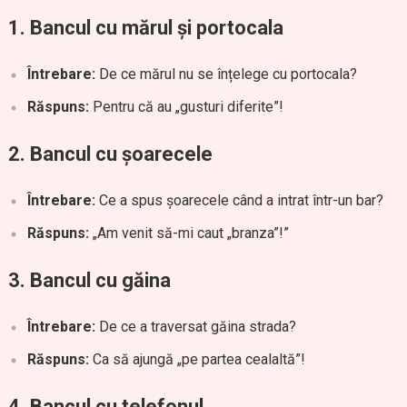
1.
Bancul cu mărul și portocala
Întrebare:
De ce mărul nu se înțelege cu portocala?
Răspuns:
Pentru că au „gusturi diferite”!
2.
Bancul cu șoarecele
Întrebare:
Ce a spus șoarecele când a intrat într-un bar?
Răspuns:
„Am venit să-mi caut „branza”!”
3.
Bancul cu găina
Întrebare:
De ce a traversat găina strada?
Răspuns:
Ca să ajungă „pe partea cealaltă”!
4.
Bancul cu telefonul