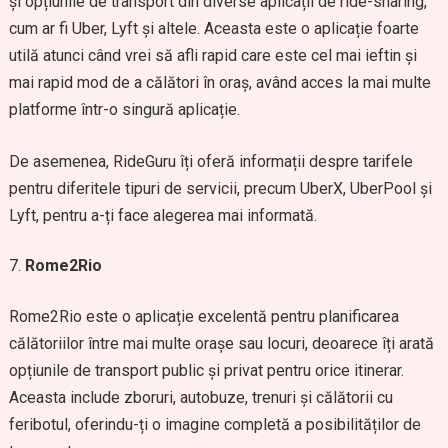
și opțiunile de transport din diverse aplicații de ride-sharing,
cum ar fi Uber, Lyft și altele. Aceasta este o aplicație foarte
utilă atunci când vrei să afli rapid care este cel mai ieftin și
mai rapid mod de a călători în oraș, având acces la mai multe
platforme într-o singură aplicație.
De asemenea, RideGuru îți oferă informații despre tarifele
pentru diferitele tipuri de servicii, precum UberX, UberPool și
Lyft, pentru a-ți face alegerea mai informată.
Rome2Rio
Rome2Rio este o aplicație excelentă pentru planificarea
călătoriilor între mai multe orașe sau locuri, deoarece îți arată
opțiunile de transport public și privat pentru orice itinerar.
Aceasta include zboruri, autobuze, trenuri și călătorii cu
feribotul, oferindu-ți o imagine completă a posibilităților de