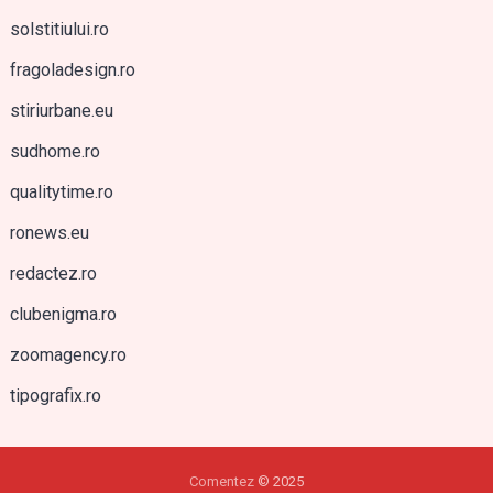
solstitiului.ro
fragoladesign.ro
stiriurbane.eu
sudhome.ro
qualitytime.ro
ronews.eu
redactez.ro
clubenigma.ro
zoomagency.ro
tipografix.ro
Comentez
© 2025