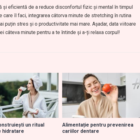
 și eficientă de a reduce disconfortul fizic și mental în timpul
 care îl faci, integrarea câtorva minute de stretching în rutina
i puțin stres și o productivitate mai mare. Așadar, data viitoare
iei câteva minute pentru a te întinde și a-ți relaxa corpul!
onstruiești un ritual
Alimentație pentru prevenirea
e hidratare
cariilor dentare