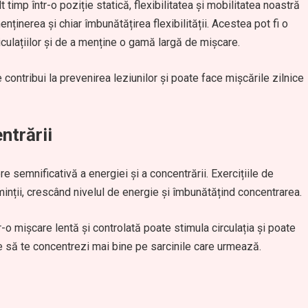
mp într-o poziție statică, flexibilitatea și mobilitatea noastră
enținerea și chiar îmbunătățirea flexibilității. Acestea pot fi o
iculațiilor și de a menține o gamă largă de mișcare.
 contribui la prevenirea leziunilor și poate face mișcările zilnice
ntrării
 semnificativă a energiei și a concentrării. Exercițiile de
a minții, crescând nivelul de energie și îmbunătățind concentrarea.
r-o mișcare lentă și controlată poate stimula circulația și poate
te să te concentrezi mai bine pe sarcinile care urmează.