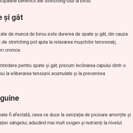
ipalele beneficii ale stretching-ului la birou.
 și gât
zate de munca de birou este durerea de spate și gât, din cauza
le de stretching pot ajuta la relaxarea mușchilor tensionați,
ri cronice.
tindere pentru spate și gât, precum înclinarea capului dintr-o
ibui la eliberarea tensiunii acumulate și la prevenirea
nguine
oate fi afectată, ceea ce duce la senzația de picioare amorțite și
ației sângelui, aducând mai mult oxigen și nutrienți la nivelul