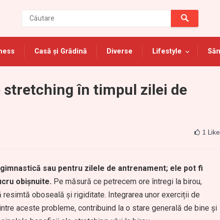
ness
Casă și Grădină
Diverse
Lifestyle
Săn
e stretching în timpul zilei de
1
Like
 gimnastică sau pentru zilele de antrenament; ele pot fi
ucru obișnuite.
Pe măsură ce petrecem ore întregi la birou,
 resimtă oboseală și rigiditate. Integrarea unor exerciții de
dintre aceste probleme, contribuind la o stare generală de bine și