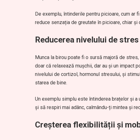
De exemplu, întinderile pentru picioare, cum ar f
reduce senzația de greutate în picioare, chiar și
Reducerea nivelului de stres
Munca la birou poate fi o sursă majoră de stres, 
doar că relaxează mușchii, dar au și un impact po
nivelului de cortizol, hormonul stresului, și sti
starea de bine.
Un exemplu simplu este întinderea brațelor și a 
și să respiri mai adânc, calmându-ți mintea și re
Creșterea flexibilității și mobi