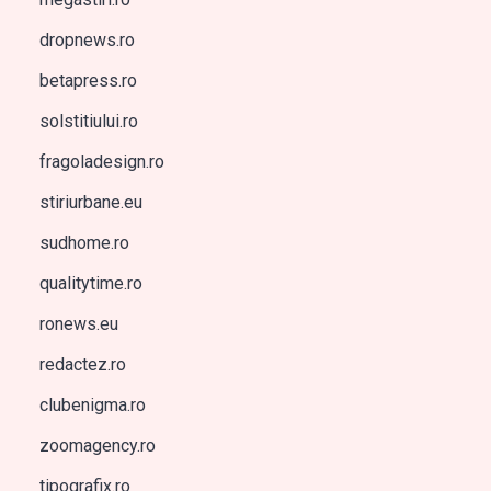
dropnews.ro
betapress.ro
solstitiului.ro
fragoladesign.ro
stiriurbane.eu
sudhome.ro
qualitytime.ro
ronews.eu
redactez.ro
clubenigma.ro
zoomagency.ro
tipografix.ro