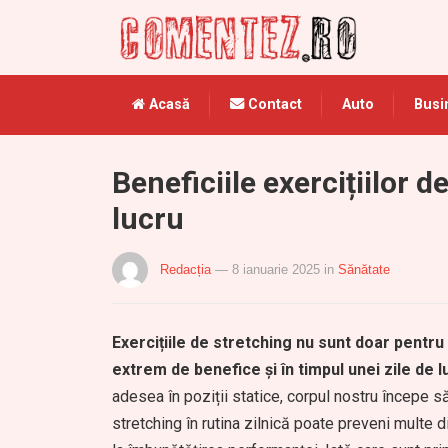
Acasă
Contact
Auto
Busi
Beneficiile exercițiilor d
lucru
Redacția
— 8 ianuarie 2025
in
Sănătate
Exercițiile de stretching nu sunt doar pentru
extrem de benefice și în timpul unei zile de l
adesea în poziții statice, corpul nostru începe să
stretching în rutina zilnică poate preveni multe 