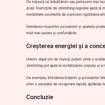
Pe măsură ce îmbătrânim sau petrecem mai mult ti
scad. Exercițiile de stretching regulate ajută la m
modalitate excelentă de a preveni rigiditatea art
Întinderea mușchilor picioarelor și spatelui poate
mult mai ușoare și confortabile.
Creșterea energiei și a conce
Uneori, după ore de muncă, putem simți o scădere
stretching pot ajuta la revitalizarea corpului și 
De exemplu, întinderea brațelor și picioarelor înt
oferi o senzație de revigorare rapidă, ajutându-
Concluzie