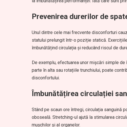
la îmbunătățirea performanței. Iată care sunt princ
Prevenirea durerilor de spate
Unul dintre cele mai frecvente disconforturi cau
statului prelungit într-o poziție statică. Exerciții
îmbunătățind circulația și reducând riscul de dure
De exemplu, efectuarea unor mișcări simple de în
parte în alta sau rotațiile trunchiului, poate contr
disconfortului.
Îmbunătățirea circulației sa
Stând pe scaun ore întregi, circulația sanguină p
oboseală. Stretching-ul ajută la stimularea circul
mușchilor și al organelor.