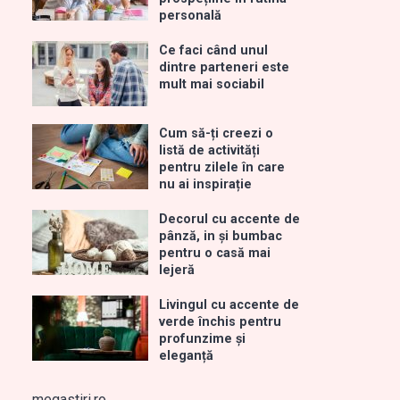
personală
Ce faci când unul
dintre parteneri este
mult mai sociabil
Cum să-ți creezi o
listă de activități
pentru zilele în care
nu ai inspirație
Decorul cu accente de
pânză, in și bumbac
pentru o casă mai
lejeră
Livingul cu accente de
verde închis pentru
profunzime și
eleganță
megastiri.ro