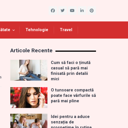
ătate
Tehnologie
Travel
Articole Recente
Cum să faci o ținută
casual să pară mai
finisată prin detalii
s
mici
O tunsoare compactă
poate face vârfurile să
pară mai pline
Idei pentru a aduce
senzația de
prospețime în rutina