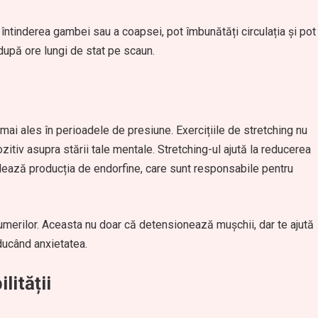
i întinderea gambei sau a coapsei, pot îmbunătăți circulația și pot
 după ore lungi de stat pe scaun.
mai ales în perioadele de presiune. Exercițiile de stretching nu
zitiv asupra stării tale mentale. Stretching-ul ajută la reducerea
mulează producția de endorfine, care sunt responsabile pentru
umerilor. Aceasta nu doar că detensionează mușchii, dar te ajută
ducând anxietatea.
lității